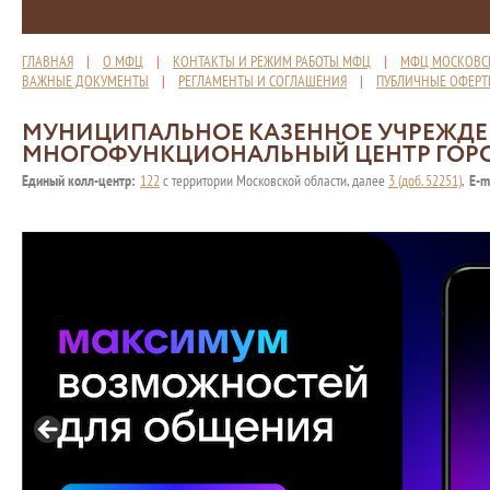
ГЛАВНАЯ
|
О МФЦ
|
КОНТАКТЫ И РЕЖИМ РАБОТЫ МФЦ
|
МФЦ МОСКОВС
ВАЖНЫЕ ДОКУМЕНТЫ
|
РЕГЛАМЕНТЫ И СОГЛАШЕНИЯ
|
ПУБЛИЧНЫЕ ОФЕР
МУНИЦИПАЛЬНОЕ КАЗЕННОЕ УЧРЕЖД
МНОГОФУНКЦИОНАЛЬНЫЙ ЦЕНТР ГОР
Единый колл-центр:
122
с территории Московской области, далее
3 (доб. 52251)
,
E-m