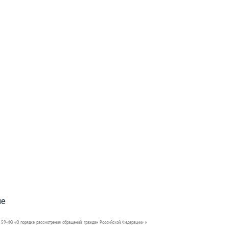
пособия?
ме
 59-ФЗ «О порядке рассмотрения обращений граждан Российской Федерации» и