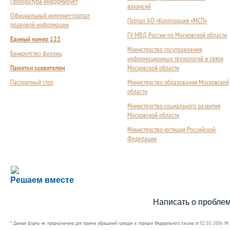
Прокуратура информирует
вакансий
Официальный интернет-портал
Портал АО «Корпорация «МСП»
правовой информации
ГУ МВД России по Московской области
Единый номер 122
Министерство госуправления,
Банкротство физлиц
информационных технологий и связи
Памятки заявителям
Московской области
Паспортный стол
Министерство образования Московской
области
Министерство социального развития
Московской области
Министерство юстиции Российской
Федерации
Сложности с получением социальной выплаты или 
Решаем вместе
Сообщите об этом
Написать о пробле
* Данная форма не предназначена для приема обращений граждан в порядке Федерального закона от 02.05.2006 №