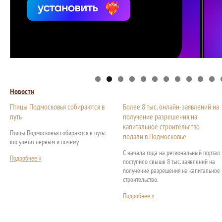
Новости
Птицы Подмосковья собираются в
Более 8 тыс. онлайн-заявлений на
путь
получение разрешения на
капитальное строительство
Птицы Подмосковья собираются в путь:
подали в Подмосковье
кто улетит первым и почему
С начала года на региональный портал
Подробнее »
поступило свыше 8 тыс. заявлений на
получение разрешения на капитальное
строительство.
Подробнее »