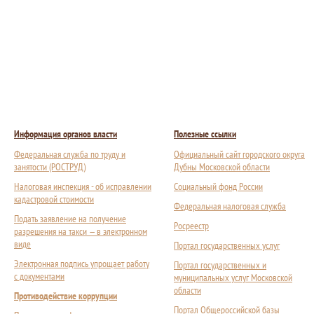
Информация органов власти
Полезные ссылки
Федеральная служба по труду и
Официальный сайт городского округа
занятости (РОСТРУД)
Дубны Московской области
Налоговая инспекция - об исправлении
Социальный фонд России
кадастровой стоимости
Федеральная налоговая служба
Подать заявление на получение
Росреестр
разрешения на такси — в электронном
виде
Портал государственных услуг
Электронная подпись упрощает работу
Портал государственных и
с документами
муниципальных услуг Московской
области
Противодействие коррупции
Портал Общероссийской базы