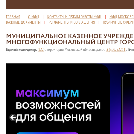
ГЛАВНАЯ
|
О МФЦ
|
КОНТАКТЫ И РЕЖИМ РАБОТЫ МФЦ
|
МФЦ МОСКОВС
ВАЖНЫЕ ДОКУМЕНТЫ
|
РЕГЛАМЕНТЫ И СОГЛАШЕНИЯ
|
ПУБЛИЧНЫЕ ОФЕР
МУНИЦИПАЛЬНОЕ КАЗЕННОЕ УЧРЕЖД
МНОГОФУНКЦИОНАЛЬНЫЙ ЦЕНТР ГОР
Единый колл-центр:
122
с территории Московской области, далее
3 (доб. 52251)
,
E-m