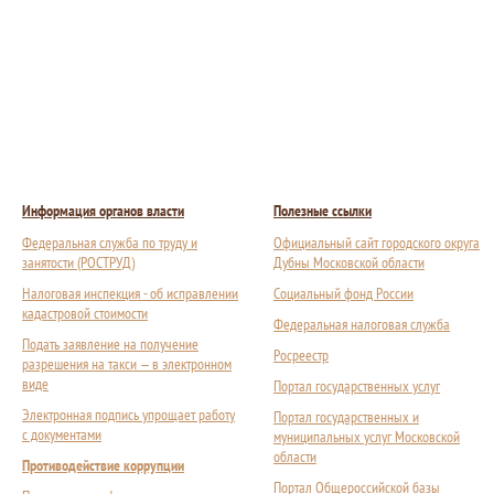
Информация органов власти
Полезные ссылки
Федеральная служба по труду и
Официальный сайт городского округа
занятости (РОСТРУД)
Дубны Московской области
Налоговая инспекция - об исправлении
Социальный фонд России
кадастровой стоимости
Федеральная налоговая служба
Подать заявление на получение
Росреестр
разрешения на такси — в электронном
виде
Портал государственных услуг
Электронная подпись упрощает работу
Портал государственных и
с документами
муниципальных услуг Московской
области
Противодействие коррупции
Портал Общероссийской базы