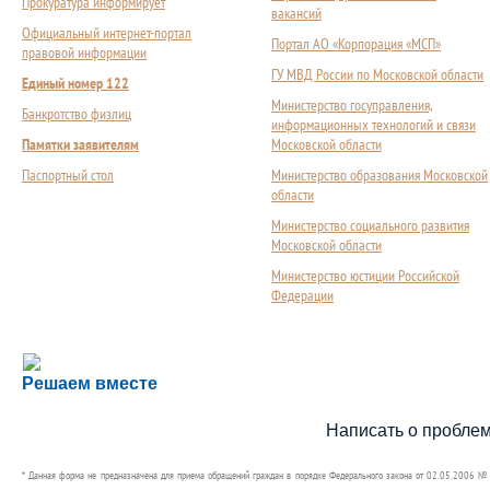
Прокуратура информирует
вакансий
Официальный интернет-портал
Портал АО «Корпорация «МСП»
правовой информации
ГУ МВД России по Московской области
Единый номер 122
Министерство госуправления,
Банкротство физлиц
информационных технологий и связи
Памятки заявителям
Московской области
Паспортный стол
Министерство образования Московской
области
Министерство социального развития
Московской области
Министерство юстиции Российской
Федерации
Сложности с получением социальной выплаты или 
Решаем вместе
Сообщите об этом
Написать о пробле
* Данная форма не предназначена для приема обращений граждан в порядке Федерального закона от 02.05.2006 №