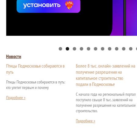
Новости
Птицы Подмосковья собираются в
Более 8 тыс. онлайн-заявлений на
путь
получение разрешения на
капитальное строительство
Птицы Подмосковья собираются в путь:
подали в Подмосковье
кто улетит первым и почему
С начала года на региональный портал
Подробнее »
поступило свыше 8 тыс. заявлений на
получение разрешения на капитальное
строительство.
Подробнее »