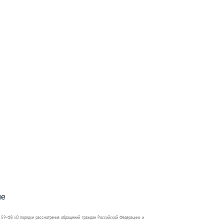
пособия?
ме
 59-ФЗ «О порядке рассмотрения обращений граждан Российской Федерации» и