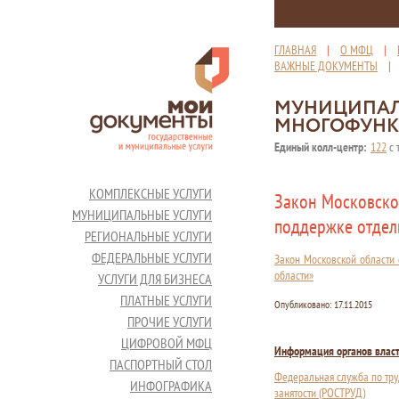
ГЛАВНАЯ
|
О МФЦ
|
ВАЖНЫЕ ДОКУМЕНТЫ
МУНИЦИПАЛ
МНОГОФУНК
Единый колл-центр:
122
с 
КОМПЛЕКСНЫЕ УСЛУГИ
Закон Московско
МУНИЦИПАЛЬНЫЕ УСЛУГИ
поддержке отдел
РЕГИОНАЛЬНЫЕ УСЛУГИ
ФЕДЕРАЛЬНЫЕ УСЛУГИ
Закон Московской области
области»
УСЛУГИ ДЛЯ БИЗНЕСА
ПЛАТНЫЕ УСЛУГИ
Опубликовано:
17.11.2015
ПРОЧИЕ УСЛУГИ
ЦИФРОВОЙ МФЦ
Информация органов влас
ПАСПОРТНЫЙ СТОЛ
Федеральная служба по тру
ИНФОГРАФИКА
занятости (РОСТРУД)