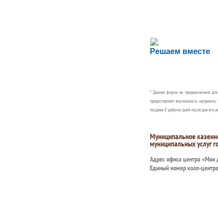
Сложности с пол
Решаем вместе
Сообщите об этом
* Данная форма не предназначена дл
предоставляет возможность направить 
позднее 8 рабочих дней после дня его р
Муниципальное казенн
муниципальных услуг г
Адрес офиса центра «Мои
Единый номер колл-центр