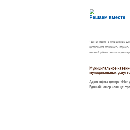
Сложности с пол
Решаем вместе
Сообщите об этом
* Данная форма не предназначена дл
предоставляет возможность направить 
позднее 8 рабочих дней после дня его р
Муниципальное казенн
муниципальных услуг г
Адрес офиса центра «Мои
Единый номер колл-центр