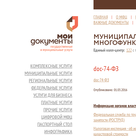
ГЛАВНАЯ
|
О МФЦ
|
ВАЖНЫЕ ДОКУМЕНТЫ
МУНИЦИПАЛ
МНОГОФУНК
Единый колл-центр:
122
с 
КОМПЛЕКСНЫЕ УСЛУГИ
doc-74-ФЗ
МУНИЦИПАЛЬНЫЕ УСЛУГИ
doc-74-ФЗ
РЕГИОНАЛЬНЫЕ УСЛУГИ
ФЕДЕРАЛЬНЫЕ УСЛУГИ
Опубликовано:
01.03.2016
УСЛУГИ ДЛЯ БИЗНЕСА
ПЛАТНЫЕ УСЛУГИ
Информация органов влас
ПРОЧИЕ УСЛУГИ
Федеральная служба по тру
ЦИФРОВОЙ МФЦ
занятости (РОСТРУД)
ПАСПОРТНЫЙ СТОЛ
Налоговая инспекция - об 
ИНФОГРАФИКА
кадастровой стоимости