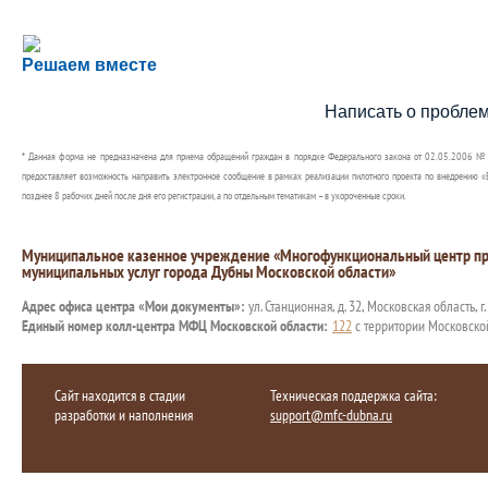
Сложности с получением социальной выплаты или 
Решаем вместе
Сообщите об этом
Написать о пробле
* Данная форма не предназначена для приема обращений граждан в порядке Федерального закона от 02.05.2006 №
предоставляет возможность направить электронное сообщение в рамках реализации пилотного проекта по внедрению «Е
позднее 8 рабочих дней после дня его регистрации, а по отдельным тематикам – в укороченные сроки.
Муниципальное казенное учреждение «Многофункциональный центр пр
муниципальных услуг города Дубны Московской области»
Адрес офиса центра «Мои документы»:
ул. Станционная, д. 32, Московская область, г
Единый номер колл-центра МФЦ Московской области:
122
с территории Московско
Сайт находится в стадии
Техническая поддержка сайта:
разработки и наполнения
support@mfc-dubna.ru