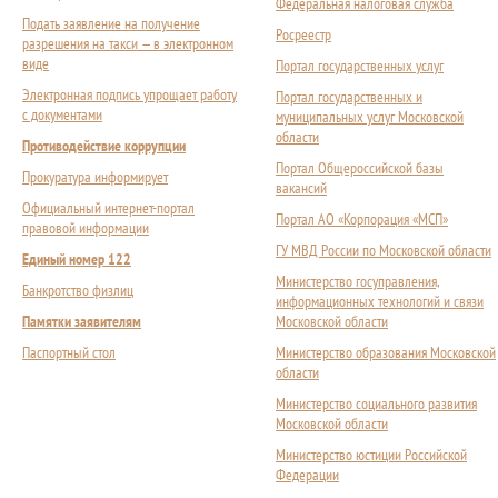
Федеральная налоговая служба
Подать заявление на получение
Росреестр
разрешения на такси — в электронном
виде
Портал государственных услуг
Электронная подпись упрощает работу
Портал государственных и
с документами
муниципальных услуг Московской
области
Противодействие коррупции
Портал Общероссийской базы
Прокуратура информирует
вакансий
Официальный интернет-портал
Портал АО «Корпорация «МСП»
правовой информации
ГУ МВД России по Московской области
Единый номер 122
Министерство госуправления,
Банкротство физлиц
информационных технологий и связи
Памятки заявителям
Московской области
Паспортный стол
Министерство образования Московской
области
Министерство социального развития
Московской области
Министерство юстиции Российской
Федерации