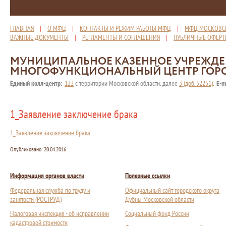
ГЛАВНАЯ
|
О МФЦ
|
КОНТАКТЫ И РЕЖИМ РАБОТЫ МФЦ
|
МФЦ МОСКОВС
ВАЖНЫЕ ДОКУМЕНТЫ
|
РЕГЛАМЕНТЫ И СОГЛАШЕНИЯ
|
ПУБЛИЧНЫЕ ОФЕР
МУНИЦИПАЛЬНОЕ КАЗЕННОЕ УЧРЕЖД
МНОГОФУНКЦИОНАЛЬНЫЙ ЦЕНТР ГОР
Единый колл-центр:
122
с территории Московской области, далее
3 (доб. 52251)
,
E-m
1_Заявление заключение брака
1_Заявление заключение брака
Опубликовано:
20.04.2016
Информация органов власти
Полезные ссылки
Федеральная служба по труду и
Официальный сайт городского округа
занятости (РОСТРУД)
Дубны Московской области
Налоговая инспекция - об исправлении
Социальный фонд России
кадастровой стоимости