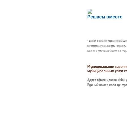
Сложности с пол
Решаем вместе
Сообщите об этом
* Данная форма не предназначена дл
предоставляет возможность направить 
позднее 8 рабочих дней после дня его р
Муниципальное казенн
муниципальных услуг г
Адрес офиса центра «Мои
Единый номер колл-центр