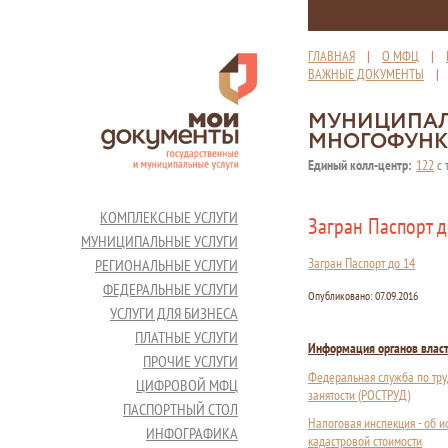
ГЛАВНАЯ
|
О МФЦ
|
ВАЖНЫЕ ДОКУМЕНТЫ
МУНИЦИПАЛ
МНОГОФУНК
Единый колл-центр:
122
с 
КОМПЛЕКСНЫЕ УСЛУГИ
Загран Паспорт д
МУНИЦИПАЛЬНЫЕ УСЛУГИ
Загран Паспорт до 14
РЕГИОНАЛЬНЫЕ УСЛУГИ
ФЕДЕРАЛЬНЫЕ УСЛУГИ
Опубликовано:
07.09.2016
УСЛУГИ ДЛЯ БИЗНЕСА
ПЛАТНЫЕ УСЛУГИ
Информация органов влас
ПРОЧИЕ УСЛУГИ
Федеральная служба по тру
ЦИФРОВОЙ МФЦ
занятости (РОСТРУД)
ПАСПОРТНЫЙ СТОЛ
Налоговая инспекция - об 
ИНФОГРАФИКА
кадастровой стоимости