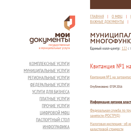
ГЛАВНАЯ
|
О МФЦ
|
ВАЖНЫЕ ДОКУМЕНТЫ
МУНИЦИПАЛ
МНОГОФУНК
Единый колл-центр:
122
с 
КОМПЛЕКСНЫЕ УСЛУГИ
Квитанция №1 на 
МУНИЦИПАЛЬНЫЕ УСЛУГИ
Квитанция №1 на загранпасп
РЕГИОНАЛЬНЫЕ УСЛУГИ
ФЕДЕРАЛЬНЫЕ УСЛУГИ
Опубликовано:
07.09.2016
УСЛУГИ ДЛЯ БИЗНЕСА
ПЛАТНЫЕ УСЛУГИ
Информация органов влас
ПРОЧИЕ УСЛУГИ
Федеральная служба по тру
ЦИФРОВОЙ МФЦ
занятости (РОСТРУД)
ПАСПОРТНЫЙ СТОЛ
Налоговая инспекция - об 
ИНФОГРАФИКА
кадастровой стоимости