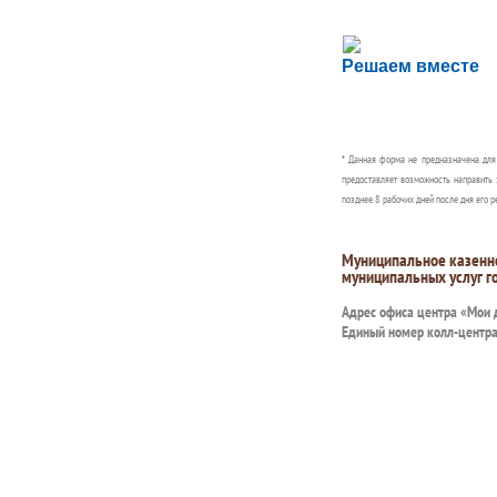
Сложности с пол
Решаем вместе
Сообщите об этом
* Данная форма не предназначена дл
предоставляет возможность направить 
позднее 8 рабочих дней после дня его р
Муниципальное казенн
муниципальных услуг г
Адрес офиса центра «Мои
Единый номер колл-центр