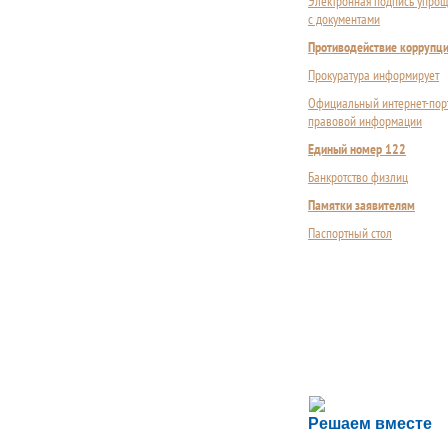
Электронная подпись упрощ
с документами
Противодействие коррупц
Прокуратура информирует
Официальный интернет-пор
правовой информации
Единый номер 122
Банкротство физлиц
Памятки заявителям
Паспортный стол
Сложности с пол
Решаем вместе
Сообщите об этом