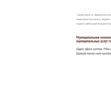
* Данная форма не предназначена дл
предоставляет возможность направить 
позднее 8 рабочих дней после дня его р
Муниципальное казенн
муниципальных услуг г
Адрес офиса центра «Мои
Единый номер колл-центр