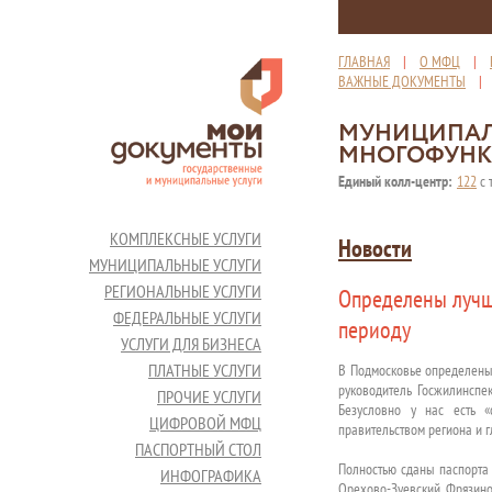
ГЛАВНАЯ
|
О МФЦ
|
ВАЖНЫЕ ДОКУМЕНТЫ
МУНИЦИПАЛ
МНОГОФУНК
Единый колл-центр:
122
с 
КОМПЛЕКСНЫЕ УСЛУГИ
Новости
МУНИЦИПАЛЬНЫЕ УСЛУГИ
РЕГИОНАЛЬНЫЕ УСЛУГИ
Определены лучш
ФЕДЕРАЛЬНЫЕ УСЛУГИ
периоду
УСЛУГИ ДЛЯ БИЗНЕСА
ПЛАТНЫЕ УСЛУГИ
В Подмосковье определены 
руководитель Госжилинспе
ПРОЧИЕ УСЛУГИ
Безусловно у нас есть 
ЦИФРОВОЙ МФЦ
правительством региона и г
ПАСПОРТНЫЙ СТОЛ
Полностью сданы паспорта 
ИНФОГРАФИКА
Орехово-Зуевский, Фрязино