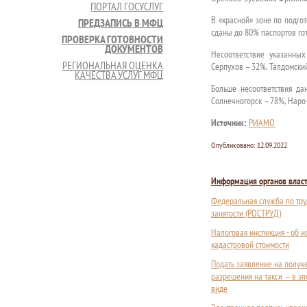
ПОРТАЛ ГОСУСЛУГ
В «красной» зоне по подгот
ПРЕДЗАПИСЬ В МФЦ
сданы до 80% паспортов гот
ПРОВЕРКА ГОТОВНОСТИ
ДОКУМЕНТОВ
Несоответствие указанны
РЕГИОНАЛЬНАЯ ОЦЕНКА
Серпухов – 32%, Талдомский
КАЧЕСТВА УСЛУГ МФЦ
Больше несоответствия д
Солнечногорск – 78%, Наро
Источник:
РИАМО
Опубликовано:
12.09.2022
Информация органов влас
Федеральная служба по тру
занятости (РОСТРУД)
Налоговая инспекция - об 
кадастровой стоимости
Подать заявление на получ
разрешения на такси — в э
виде