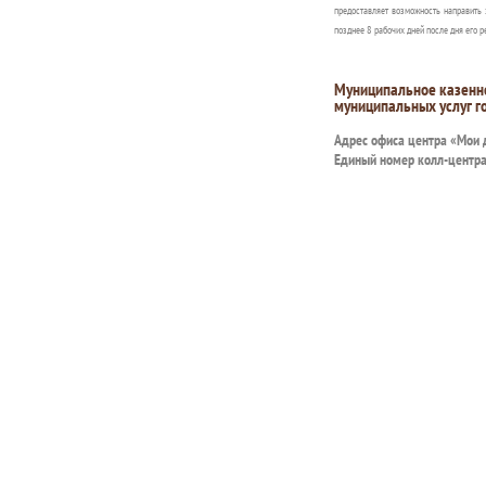
предоставляет возможность направить 
позднее 8 рабочих дней после дня его р
Муниципальное казенн
муниципальных услуг г
Адрес офиса центра «Мои
Единый номер колл-центр