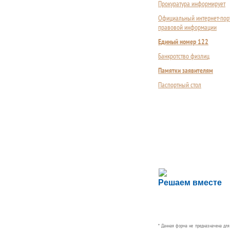
Прокуратура информирует
Официальный интернет-пор
правовой информации
Единый номер 122
Банкротство физлиц
Памятки заявителям
Паспортный стол
Сложности с пол
Решаем вместе
Сообщите об этом
* Данная форма не предназначена дл