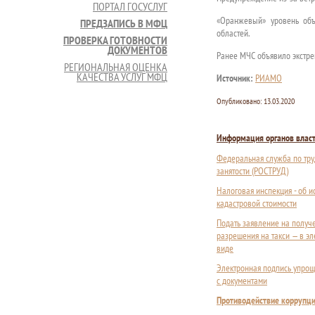
ПОРТАЛ ГОСУСЛУГ
«Оранжевый» уровень объя
ПРЕДЗАПИСЬ В МФЦ
областей.
ПРОВЕРКА ГОТОВНОСТИ
ДОКУМЕНТОВ
Ранее МЧС объявило экстре
РЕГИОНАЛЬНАЯ ОЦЕНКА
КАЧЕСТВА УСЛУГ МФЦ
Источник:
РИАМО
Опубликовано:
13.03.2020
Информация органов влас
Федеральная служба по тру
занятости (РОСТРУД)
Налоговая инспекция - об 
кадастровой стоимости
Подать заявление на получ
разрешения на такси — в э
виде
Электронная подпись упрощ
с документами
Противодействие коррупц