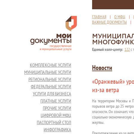
ГЛАВНАЯ
|
О МФЦ
|
ВАЖНЫЕ ДОКУМЕНТЫ
МУНИЦИПАЛ
МНОГОФУНК
Единый колл-центр:
122
с 
КОМПЛЕКСНЫЕ УСЛУГИ
Новости
МУНИЦИПАЛЬНЫЕ УСЛУГИ
РЕГИОНАЛЬНЫЕ УСЛУГИ
«Оранжевый» уро
ФЕДЕРАЛЬНЫЕ УСЛУГИ
из‑за ветра
УСЛУГИ ДЛЯ БИЗНЕСА
ПЛАТНЫЕ УСЛУГИ
На территории Москвы и П
порывов ветра до 25 метров
ПРОЧИЕ УСЛУГИ
опасности. Он означает, чт
ЦИФРОВОЙ МФЦ
социально-экономическую 
ПАСПОРТНЫЙ СТОЛ
жертвы.
ИНФОГРАФИКА
Предупреждение из-за ветра