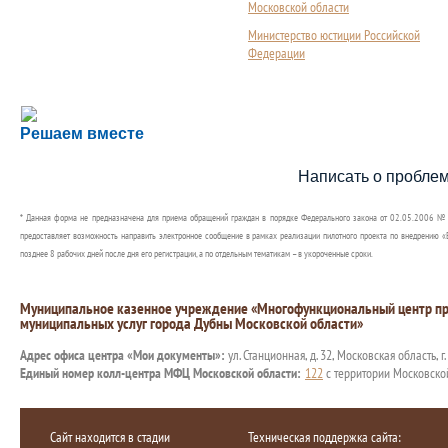
Московской области
Министерство юстиции Российской
Федерации
Сложности с получением социальной выплаты или 
Решаем вместе
Сообщите об этом
Написать о пробле
* Данная форма не предназначена для приема обращений граждан в порядке Федерального закона от 02.05.2006 №
предоставляет возможность направить электронное сообщение в рамках реализации пилотного проекта по внедрению «Е
позднее 8 рабочих дней после дня его регистрации, а по отдельным тематикам – в укороченные сроки.
Муниципальное казенное учреждение «Многофункциональный центр пр
муниципальных услуг города Дубны Московской области»
Адрес офиса центра «Мои документы»:
ул. Станционная, д. 32, Московская область, г
Единый номер колл-центра МФЦ Московской области:
122
с территории Московско
Сайт находится в стадии
Техническая поддержка сайта: