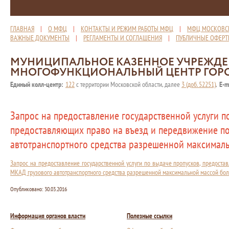
ГЛАВНАЯ
|
О МФЦ
|
КОНТАКТЫ И РЕЖИМ РАБОТЫ МФЦ
|
МФЦ МОСКОВС
ВАЖНЫЕ ДОКУМЕНТЫ
|
РЕГЛАМЕНТЫ И СОГЛАШЕНИЯ
|
ПУБЛИЧНЫЕ ОФЕР
МУНИЦИПАЛЬНОЕ КАЗЕННОЕ УЧРЕЖД
МНОГОФУНКЦИОНАЛЬНЫЙ ЦЕНТР ГОР
Единый колл-центр:
122
с территории Московской области, далее
3 (доб. 52251)
,
E-m
Запрос на предоставление государственной услуги п
предоставляющих право на въезд и передвижение п
автотранспортного средства разрешенной максималь
Запрос на предоставление государственной услуги по выдаче пропусков, предост
МКАД грузового автотранспортного средства разрешенной максимальной массой бол
Опубликовано:
30.03.2016
Информация органов власти
Полезные ссылки