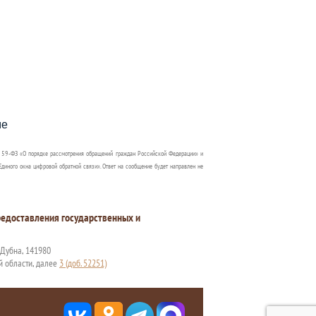
пособия?
ме
 59-ФЗ «О порядке рассмотрения обращений граждан Российской Федерации» и
диного окна цифровой обратной связи». Ответ на сообщение будет направлен не
едоставления государственных и
. Дубна, 141980
й области, далее
3 (доб. 52251)