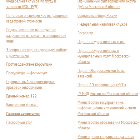
Федеральная служба по труду и
Официальный сайт городского округа
занятости (РОСТРУД)
Дубны Московской области
Налоговая инспекция - об исправлении
Социальный фонд России
кадастровой стоимости
Федеральная налоговая служба
Подать заявление на получение
Росреестр
разрешения на такси — в электронном
виде
Портал государственных услуг
Электронная подпись упрощает работу
Портал государственных и
с документами
муниципальных услуг Московской
области
Противодействие коррупции
Портал Общероссийской базы
Прокуратура информирует
вакансий
Официальный интернет-портал
Портал АО «Корпорация «МСП»
правовой информации
ГУ МВД России по Московской области
Единый номер 122
Министерство госуправления,
Банкротство физлиц
информационных технологий и связи
Памятки заявителям
Московской области
Паспортный стол
Министерство образования Московской
области
Министерство социального развития