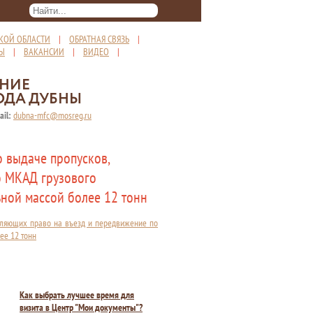
КОЙ ОБЛАСТИ
|
ОБРАТНАЯ СВЯЗЬ
|
ТЫ
|
ВАКАНСИИ
|
ВИДЕО
|
ЕНИЕ
ОДА ДУБНЫ
ail:
dubna-mfc@mosreg.ru
о выдаче пропусков,
о МКАД грузового
ной массой более 12 тонн
авляющих право на въезд и передвижение по
ее 12 тонн
Как выбрать лучшее время для
визита в Центр "Мои документы"?