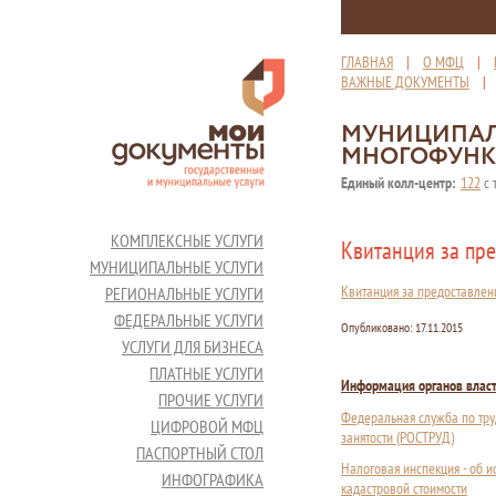
ГЛАВНАЯ
|
О МФЦ
|
ВАЖНЫЕ ДОКУМЕНТЫ
МУНИЦИПАЛ
МНОГОФУНК
Единый колл-центр:
122
с 
КОМПЛЕКСНЫЕ УСЛУГИ
Квитанция за пр
МУНИЦИПАЛЬНЫЕ УСЛУГИ
Квитанция за предоставлен
РЕГИОНАЛЬНЫЕ УСЛУГИ
ФЕДЕРАЛЬНЫЕ УСЛУГИ
Опубликовано:
17.11.2015
УСЛУГИ ДЛЯ БИЗНЕСА
ПЛАТНЫЕ УСЛУГИ
Информация органов влас
ПРОЧИЕ УСЛУГИ
Федеральная служба по тру
ЦИФРОВОЙ МФЦ
занятости (РОСТРУД)
ПАСПОРТНЫЙ СТОЛ
Налоговая инспекция - об 
ИНФОГРАФИКА
кадастровой стоимости