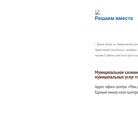
Сложности с пол
Решаем вместе
Сообщите об этом
* Данная форма не предназначена дл
предоставляет возможность направить 
позднее 8 рабочих дней после дня его р
Муниципальное казенн
муниципальных услуг г
Адрес офиса центра «Мои
Единый номер колл-центр