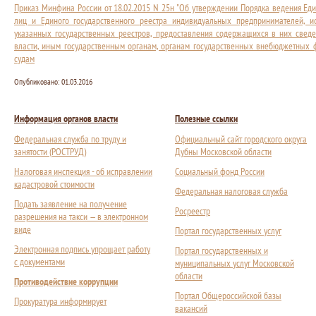
Приказ Минфина России от 18.02.2015 N 25н "Об утверждении Порядка ведения Еди
лиц и Единого государственного реестра индивидуальных предпринимателей, и
указанных государственных реестров, предоставления содержащихся в них сведе
власти, иным государственным органам, органам государственных внебюджетных 
судам
Опубликовано:
01.03.2016
Информация органов власти
Полезные ссылки
Федеральная служба по труду и
Официальный сайт городского округа
занятости (РОСТРУД)
Дубны Московской области
Налоговая инспекция - об исправлении
Социальный фонд России
кадастровой стоимости
Федеральная налоговая служба
Подать заявление на получение
Росреестр
разрешения на такси — в электронном
виде
Портал государственных услуг
Электронная подпись упрощает работу
Портал государственных и
с документами
муниципальных услуг Московской
области
Противодействие коррупции
Портал Общероссийской базы
Прокуратура информирует
вакансий