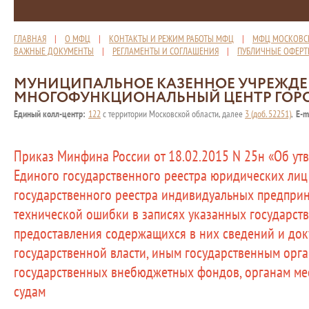
ГЛАВНАЯ
|
О МФЦ
|
КОНТАКТЫ И РЕЖИМ РАБОТЫ МФЦ
|
МФЦ МОСКОВС
ВАЖНЫЕ ДОКУМЕНТЫ
|
РЕГЛАМЕНТЫ И СОГЛАШЕНИЯ
|
ПУБЛИЧНЫЕ ОФЕР
МУНИЦИПАЛЬНОЕ КАЗЕННОЕ УЧРЕЖД
МНОГОФУНКЦИОНАЛЬНЫЙ ЦЕНТР ГОР
Единый колл-центр:
122
с территории Московской области, далее
3 (доб. 52251)
,
E-m
Приказ Минфина России от 18.02.2015 N 25н «Об у
Единого государственного реестра юридических лиц
государственного реестра индивидуальных предприн
технической ошибки в записях указанных государств
предоставления содержащихся в них сведений и до
государственной власти, иным государственным орга
государственных внебюджетных фондов, органам ме
судам