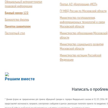
Официальный интернет-портал
Портал АО «Корпорация «МСП»
правовой информации
ГУ МВД России по Московской области
Единый номер 122
Министерство госуправления,
Банкротство физлиц
информационных технологий и связи
Памятки заявителям
Московской области
Паспортный стол
Министерство образования Московской
области
Министерство социального развития
Московской области
Министерство юстиции Российской
Федерации
Сложности с получением социальной выплаты или 
Решаем вместе
Сообщите об этом
Написать о пробле
* Данная форма не предназначена для приема обращений граждан в порядке Федерального закона от 02.05.2006 №
предоставляет возможность направить электронное сообщение в рамках реализации пилотного проекта по внедрению «Е
позднее 8 рабочих дней после дня его регистрации, а по отдельным тематикам – в укороченные сроки.