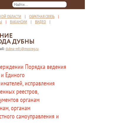
КОЙ ОБЛАСТИ
|
ОБРАТНАЯ СВЯЗЬ
|
ТЫ
|
ВАКАНСИИ
|
ВИДЕО
|
ЕНИЕ
ОДА ДУБНЫ
ail:
dubna-mfc@mosreg.ru
тверждении Порядка ведения
 и Единого
имателей, исправления
енных реестров,
кументов органам
нам, органам
стного самоуправления и