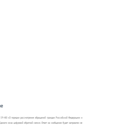
пособия?
ме
 59-ФЗ «О порядке рассмотрения обращений граждан Российской Федерации» и
диного окна цифровой обратной связи». Ответ на сообщение будет направлен не