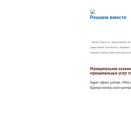
Сложности с пол
Решаем вместе
Сообщите об этом
* Данная форма не предназначена дл
предоставляет возможность направить 
позднее 8 рабочих дней после дня его р
Муниципальное казенн
муниципальных услуг г
Адрес офиса центра «Мои
Единый номер колл-центр