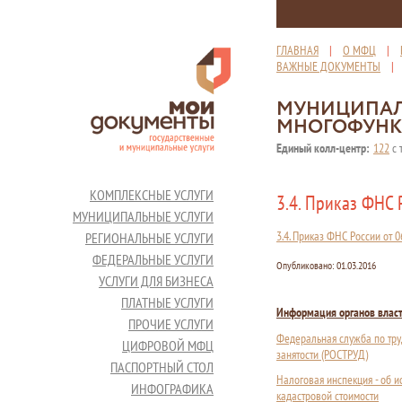
ГЛАВНАЯ
|
О МФЦ
|
ВАЖНЫЕ ДОКУМЕНТЫ
МУНИЦИПАЛ
МНОГОФУНК
Единый колл-центр:
122
с 
КОМПЛЕКСНЫЕ УСЛУГИ
3.4. Приказ ФНС
МУНИЦИПАЛЬНЫЕ УСЛУГИ
3.4. Приказ ФНС России от
РЕГИОНАЛЬНЫЕ УСЛУГИ
ФЕДЕРАЛЬНЫЕ УСЛУГИ
Опубликовано:
01.03.2016
УСЛУГИ ДЛЯ БИЗНЕСА
ПЛАТНЫЕ УСЛУГИ
Информация органов влас
ПРОЧИЕ УСЛУГИ
Федеральная служба по тру
ЦИФРОВОЙ МФЦ
занятости (РОСТРУД)
ПАСПОРТНЫЙ СТОЛ
Налоговая инспекция - об 
ИНФОГРАФИКА
кадастровой стоимости