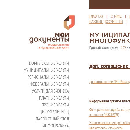
ГЛАВНАЯ
|
О МФЦ
|
ВАЖНЫЕ ДОКУМЕНТЫ
МУНИЦИПАЛ
МНОГОФУНК
Единый колл-центр:
122
с 
КОМПЛЕКСНЫЕ УСЛУГИ
доп. соглашени
МУНИЦИПАЛЬНЫЕ УСЛУГИ
РЕГИОНАЛЬНЫЕ УСЛУГИ
доп. соглашение №1 Росим
ФЕДЕРАЛЬНЫЕ УСЛУГИ
УСЛУГИ ДЛЯ БИЗНЕСА
ПЛАТНЫЕ УСЛУГИ
Информация органов влас
ПРОЧИЕ УСЛУГИ
Федеральная служба по тру
ЦИФРОВОЙ МФЦ
занятости (РОСТРУД)
ПАСПОРТНЫЙ СТОЛ
Налоговая инспекция - об 
ИНФОГРАФИКА
кадастровой стоимости