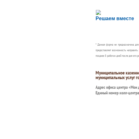
Сложности с пол
Решаем вместе
Сообщите об этом
* Данная форма не предназначена дл
предоставляет возможность направить 
позднее 8 рабочих дней после дня его р
Муниципальное казенн
муниципальных услуг г
Адрес офиса центра «Мои
Единый номер колл-центр