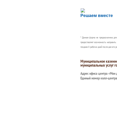
Сложности с пол
Решаем вместе
Сообщите об этом
* Данная форма не предназначена дл
предоставляет возможность направить 
позднее 8 рабочих дней после дня его р
Муниципальное казенн
муниципальных услуг г
Адрес офиса центра «Мои
Единый номер колл-центр