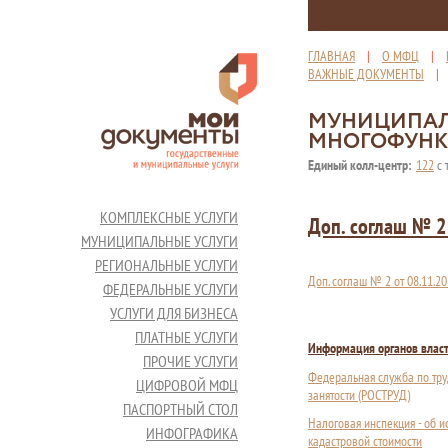
ГЛАВНАЯ
|
О МФЦ
|
ВАЖНЫЕ ДОКУМЕНТЫ
МУНИЦИПАЛ
МНОГОФУНК
Единый колл-центр:
122
с 
КОМПЛЕКСНЫЕ УСЛУГИ
Доп. соглаш № 2
МУНИЦИПАЛЬНЫЕ УСЛУГИ
РЕГИОНАЛЬНЫЕ УСЛУГИ
Доп. соглаш № 2 от 08.11.2
ФЕДЕРАЛЬНЫЕ УСЛУГИ
УСЛУГИ ДЛЯ БИЗНЕСА
ПЛАТНЫЕ УСЛУГИ
Информация органов влас
ПРОЧИЕ УСЛУГИ
Федеральная служба по тру
ЦИФРОВОЙ МФЦ
занятости (РОСТРУД)
ПАСПОРТНЫЙ СТОЛ
Налоговая инспекция - об 
ИНФОГРАФИКА
кадастровой стоимости