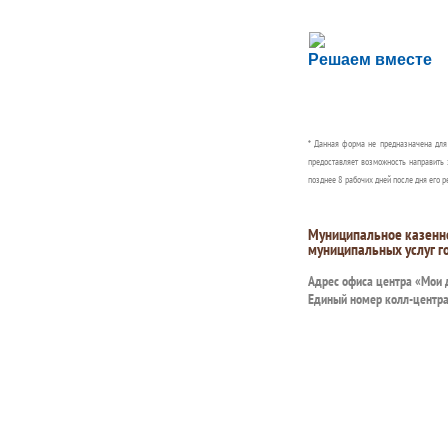
Сложности с пол
Решаем вместе
Сообщите об этом
* Данная форма не предназначена дл
предоставляет возможность направить 
позднее 8 рабочих дней после дня его р
Муниципальное казенн
муниципальных услуг г
Адрес офиса центра «Мои
Единый номер колл-центр