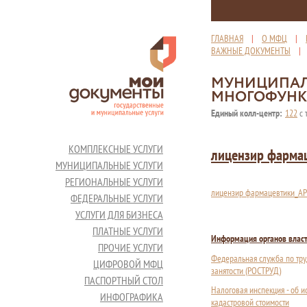
ГЛАВНАЯ
|
О МФЦ
|
ВАЖНЫЕ ДОКУМЕНТЫ
МУНИЦИПАЛ
МНОГОФУНК
Единый колл-центр:
122
с 
КОМПЛЕКСНЫЕ УСЛУГИ
лицензир фарма
МУНИЦИПАЛЬНЫЕ УСЛУГИ
РЕГИОНАЛЬНЫЕ УСЛУГИ
лицензир фармацевтики_АР 
ФЕДЕРАЛЬНЫЕ УСЛУГИ
УСЛУГИ ДЛЯ БИЗНЕСА
ПЛАТНЫЕ УСЛУГИ
Информация органов влас
ПРОЧИЕ УСЛУГИ
Федеральная служба по тру
ЦИФРОВОЙ МФЦ
занятости (РОСТРУД)
ПАСПОРТНЫЙ СТОЛ
Налоговая инспекция - об 
ИНФОГРАФИКА
кадастровой стоимости