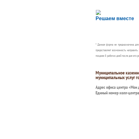
Сложности с пол
Решаем вместе
Сообщите об этом
* Данная форма не предназначена дл
предоставляет возможность направить 
позднее 8 рабочих дней после дня его р
Муниципальное казенн
муниципальных услуг г
Адрес офиса центра «Мои
Единый номер колл-центр