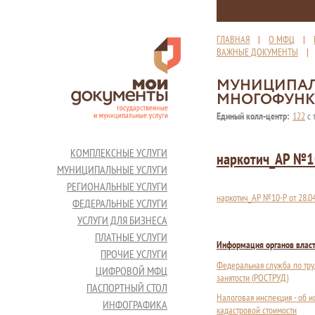
ГЛАВНАЯ
|
О МФЦ
|
ВАЖНЫЕ ДОКУМЕНТЫ
МУНИЦИПАЛ
МНОГОФУНК
Единый колл-центр:
122
с 
КОМПЛЕКСНЫЕ УСЛУГИ
наркотич_АР №1
МУНИЦИПАЛЬНЫЕ УСЛУГИ
РЕГИОНАЛЬНЫЕ УСЛУГИ
наркотич_АР №10-Р от 28.0
ФЕДЕРАЛЬНЫЕ УСЛУГИ
УСЛУГИ ДЛЯ БИЗНЕСА
ПЛАТНЫЕ УСЛУГИ
Информация органов влас
ПРОЧИЕ УСЛУГИ
Федеральная служба по тру
ЦИФРОВОЙ МФЦ
занятости (РОСТРУД)
ПАСПОРТНЫЙ СТОЛ
Налоговая инспекция - об 
ИНФОГРАФИКА
кадастровой стоимости