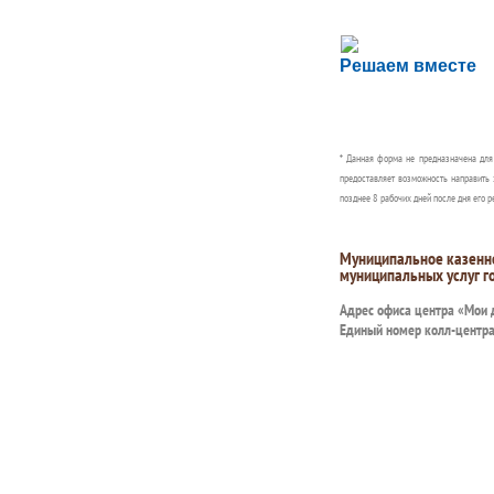
Сложности с пол
Решаем вместе
Сообщите об этом
* Данная форма не предназначена дл
предоставляет возможность направить 
позднее 8 рабочих дней после дня его р
Муниципальное казенн
муниципальных услуг г
Адрес офиса центра «Мои
Единый номер колл-центр