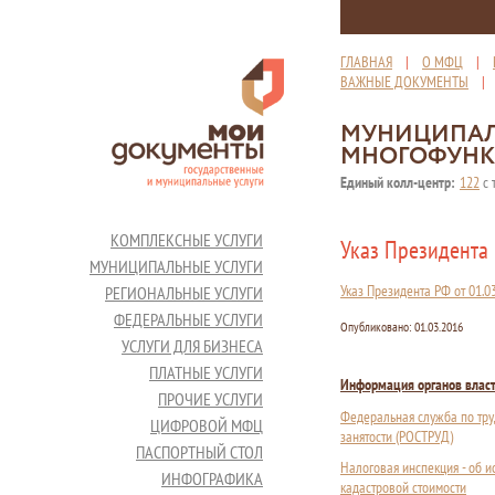
ГЛАВНАЯ
|
О МФЦ
|
ВАЖНЫЕ ДОКУМЕНТЫ
МУНИЦИПАЛ
МНОГОФУНК
Единый колл-центр:
122
с 
КОМПЛЕКСНЫЕ УСЛУГИ
Указ Президента 
МУНИЦИПАЛЬНЫЕ УСЛУГИ
Указ Президента РФ от 01.0
РЕГИОНАЛЬНЫЕ УСЛУГИ
ФЕДЕРАЛЬНЫЕ УСЛУГИ
Опубликовано:
01.03.2016
УСЛУГИ ДЛЯ БИЗНЕСА
ПЛАТНЫЕ УСЛУГИ
Информация органов влас
ПРОЧИЕ УСЛУГИ
Федеральная служба по тру
ЦИФРОВОЙ МФЦ
занятости (РОСТРУД)
ПАСПОРТНЫЙ СТОЛ
Налоговая инспекция - об 
ИНФОГРАФИКА
кадастровой стоимости