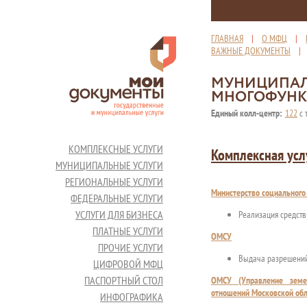
ГЛАВНАЯ
|
О МФЦ
|
ВАЖНЫЕ ДОКУМЕНТЫ
МУНИЦИПАЛ
МНОГОФУНК
Единый колл-центр:
122
с 
КОМПЛЕКСНЫЕ УСЛУГИ
Комплексная усл
МУНИЦИПАЛЬНЫЕ УСЛУГИ
РЕГИОНАЛЬНЫЕ УСЛУГИ
Министерство социального
ФЕДЕРАЛЬНЫЕ УСЛУГИ
УСЛУГИ ДЛЯ БИЗНЕСА
Реализация средств 
ПЛАТНЫЕ УСЛУГИ
ОМСУ
ПРОЧИЕ УСЛУГИ
Выдача разрешений 
ЦИФРОВОЙ МФЦ
ПАСПОРТНЫЙ СТОЛ
ОМСУ (Управление земе
отношений Московской обл
ИНФОГРАФИКА