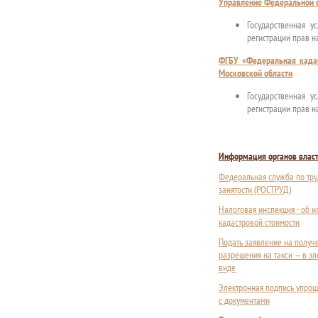
Управление Федеральной с
Государственная у
регистрации прав н
ФГБУ «Федеральная кадас
Московской области
Государственная у
регистрации прав н
Информация органов влас
Федеральная служба по тру
занятости (РОСТРУД)
Налоговая инспекция - об 
кадастровой стоимости
Подать заявление на получ
разрешения на такси — в э
виде
Электронная подпись упрощ
с документами