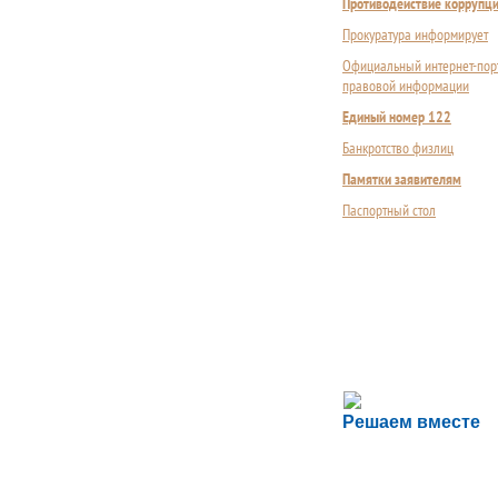
Противодействие коррупц
Прокуратура информирует
Официальный интернет-пор
правовой информации
Единый номер 122
Банкротство физлиц
Памятки заявителям
Паспортный стол
Сложности с пол
Решаем вместе
Сообщите об этом