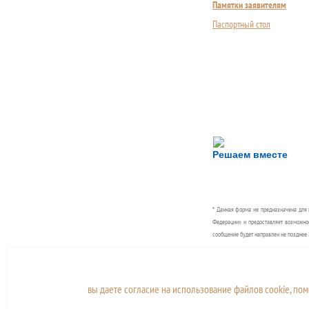
Памятки заявителям
Паспортный стол
Сложности с получ
Решаем вместе
Сообщите об этом
* Данная форма не предназначена для
Федерации» и предоставляет возможнос
сообщение будет направлен не позднее 8
Муниципальное казен
муниципальных услуг г
вы даете согласие на использование файлов cookie, по
Адрес офиса центра «Мои