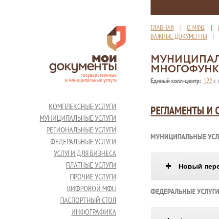
ГЛАВНАЯ
|
О МФЦ
|
ВАЖНЫЕ ДОКУМЕНТЫ
МУНИЦИПАЛ
МНОГОФУНК
Единый колл-центр:
122
с 
КОМПЛЕКСНЫЕ УСЛУГИ
РЕГЛАМЕНТЫ И 
МУНИЦИПАЛЬНЫЕ УСЛУГИ
РЕГИОНАЛЬНЫЕ УСЛУГИ
МУНИЦИПАЛЬНЫЕ УСЛ
ФЕДЕРАЛЬНЫЕ УСЛУГИ
УСЛУГИ ДЛЯ БИЗНЕСА
ПЛАТНЫЕ УСЛУГИ
Новый пере
ПРОЧИЕ УСЛУГИ
ЦИФРОВОЙ МФЦ
ФЕДЕРАЛЬНЫЕ УСЛУГ
ПАСПОРТНЫЙ СТОЛ
ИНФОГРАФИКА