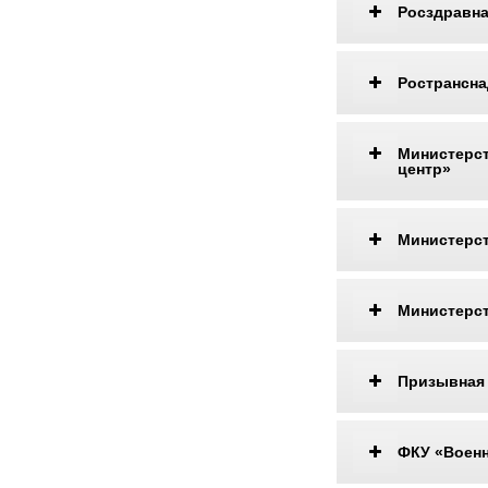
Росздравн
Ространсна
Министерс
центр»
Министерст
Министерс
Призывная 
ФКУ «Военн