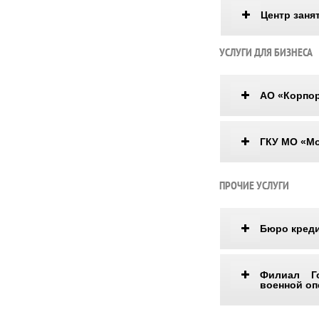
Центр заня
УСЛУГИ ДЛЯ БИЗНЕСА
АО «Корпо
ГКУ МО «Мо
ПРОЧИЕ УСЛУГИ
Бюро кред
Филиал Го
военной оп