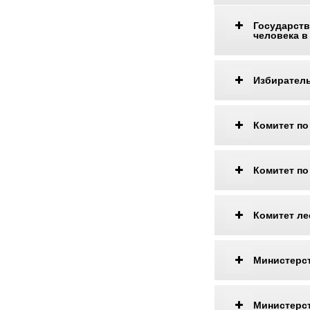
Государст
человека в
Избиратель
Комитет по
Комитет по
Комитет ле
Министерс
Министерст