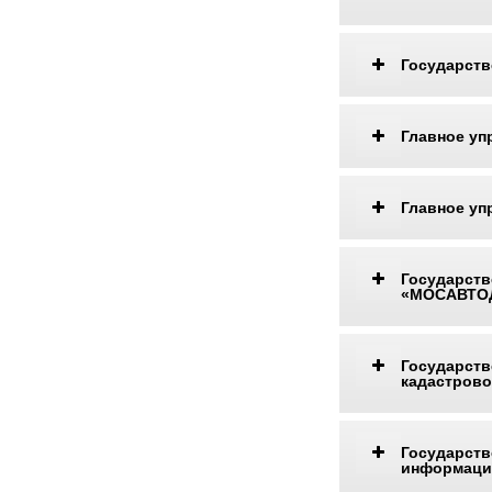
Государств
Главное уп
Главное уп
Государс
«МОСАВТО
Государст
кадастрово
Государс
информацио