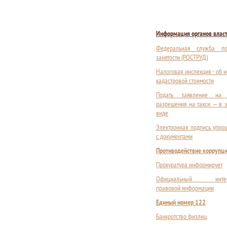
Информация органов влас
Федеральная служба п
занятости (РОСТРУД)
Налоговая инспекция - об 
кадастровой стоимости
Подать заявление на 
разрешения на такси — в 
виде
Электронная подпись упро
с документами
Противодействие коррупц
Прокуратура информирует
Официальный интерне
правовой информации
Единый номер 122
Банкротство физлиц