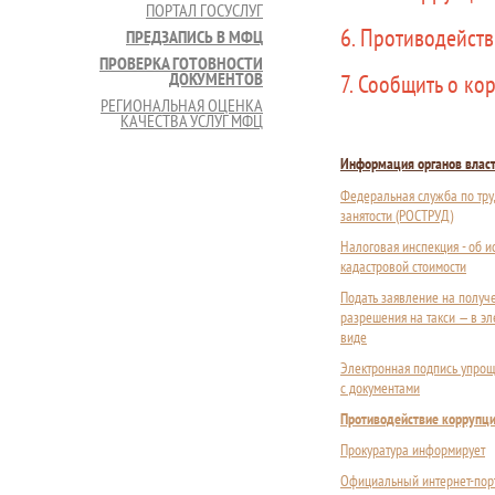
ПОРТАЛ ГОСУСЛУГ
6. Противодейст
ПРЕДЗАПИСЬ В МФЦ
ПРОВЕРКА ГОТОВНОСТИ
ДОКУМЕНТОВ
7. Сообщить о ко
РЕГИОНАЛЬНАЯ ОЦЕНКА
КАЧЕСТВА УСЛУГ МФЦ
Информация органов влас
Федеральная служба по тру
занятости (РОСТРУД)
Налоговая инспекция - об 
кадастровой стоимости
Подать заявление на получ
разрешения на такси — в э
виде
Электронная подпись упрощ
с документами
Противодействие коррупц
Прокуратура информирует
Официальный интернет-пор