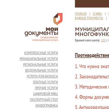
ГЛАВНАЯ
|
О МФЦ
|
ВАЖНЫЕ ДОКУМЕНТЫ
МУНИЦИПАЛ
МНОГОФУНК
Единый колл-центр:
122
с 
КОМПЛЕКСНЫЕ УСЛУГИ
Противодействи
МУНИЦИПАЛЬНЫЕ УСЛУГИ
РЕГИОНАЛЬНЫЕ УСЛУГИ
1. Что нужно зна
ФЕДЕРАЛЬНЫЕ УСЛУГИ
2. Законодательс
УСЛУГИ ДЛЯ БИЗНЕСА
ПЛАТНЫЕ УСЛУГИ
3. Методические
ПРОЧИЕ УСЛУГИ
ЦИФРОВОЙ МФЦ
4. Формы докуме
ПАСПОРТНЫЙ СТОЛ
ИНФОГРАФИКА
5. Антикоррупцио