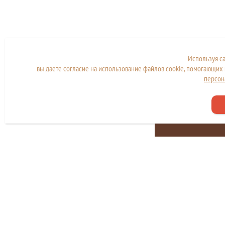
Используя с
вы даете согласие на использование файлов cookie, помогающих 
персон
Сайт находится в стад
разработки и наполн
Copyright © МКУ "МФЦ города Дубны"
Политика конфиденциальности