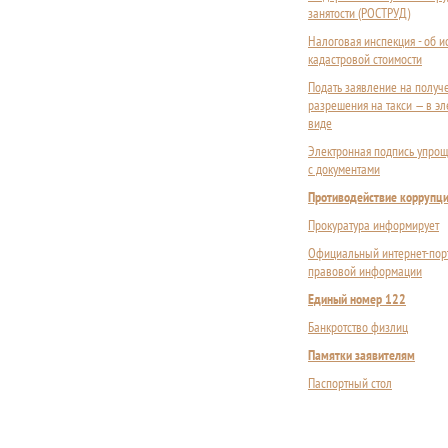
занятости (РОСТРУД)
Налоговая инспекция - об 
кадастровой стоимости
Подать заявление на получ
разрешения на такси — в э
виде
Электронная подпись упрощ
с документами
Противодействие коррупц
Прокуратура информирует
Официальный интернет-пор
правовой информации
Единый номер 122
Банкротство физлиц
Памятки заявителям
Паспортный стол