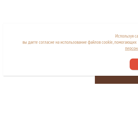
Используя с
вы даете согласие на использование файлов cookie, помогающих 
персон
Сайт находится в стад
разработки и наполн
Copyright © МКУ "МФЦ города Дубны"
Политика конфиденциальности