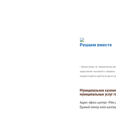
Сложности с пол
Решаем вместе
Сообщите об этом
* Данная форма не предназначена дл
предоставляет возможность направить 
позднее 8 рабочих дней после дня его р
Муниципальное казенн
муниципальных услуг г
Адрес офиса центра «Мои
Единый номер колл-центр