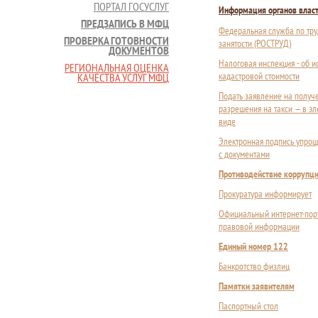
ПОРТАЛ ГОСУСЛУГ
Информация органов влас
ПРЕДЗАПИСЬ В МФЦ
Федеральная служба по тру
ПРОВЕРКА ГОТОВНОСТИ
занятости (РОСТРУД)
ДОКУМЕНТОВ
Налоговая инспекция - об 
РЕГИОНАЛЬНАЯ ОЦЕНКА
кадастровой стоимости
КАЧЕСТВА УСЛУГ МФЦ
Подать заявление на получ
разрешения на такси — в э
виде
Электронная подпись упрощ
с документами
Противодействие коррупц
Прокуратура информирует
Официальный интернет-пор
правовой информации
Единый номер 122
Банкротство физлиц
Памятки заявителям
Паспортный стол