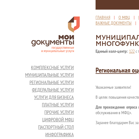
ГЛАВНАЯ
|
О МФЦ
|
ВАЖНЫЕ ДОКУМЕНТЫ
МУНИЦИПАЛ
МНОГОФУНК
Единый колл-центр:
122
с 
КОМПЛЕКСНЫЕ УСЛУГИ
Региональная оц
МУНИЦИПАЛЬНЫЕ УСЛУГИ
РЕГИОНАЛЬНЫЕ УСЛУГИ
Уважаемые заявители!
ФЕДЕРАЛЬНЫЕ УСЛУГИ
УСЛУГИ ДЛЯ БИЗНЕСА
В целях повышения качеств
ПЛАТНЫЕ УСЛУГИ
Для прохождения опроса 
ПРОЧИЕ УСЛУГИ
обслуживания в МФЦ».
ЦИФРОВОЙ МФЦ
Заранее благодарим Вас за 
ПАСПОРТНЫЙ СТОЛ
ИНФОГРАФИКА