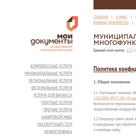
ГЛАВНАЯ
|
О МФЦ
|
ВАЖНЫЕ ДОКУМЕНТЫ
МУНИЦИПАЛ
МНОГОФУНК
Единый колл-центр:
122
с 
КОМПЛЕКСНЫЕ УСЛУГИ
Политика конфи
МУНИЦИПАЛЬНЫЕ УСЛУГИ
РЕГИОНАЛЬНЫЕ УСЛУГИ
1. Общие положения
ФЕДЕРАЛЬНЫЕ УСЛУГИ
1.1. Настоящая политика 
УСЛУГИ ДЛЯ БИЗНЕСА
27.07.2006. №152-ФЗ «О п
ПЛАТНЫЕ УСЛУГИ
безопасности персональн
предоставления государств
ПРОЧИЕ УСЛУГИ
ЦИФРОВОЙ МФЦ
1.2. Оператор ставит свое
ПАСПОРТНЫЙ СТОЛ
и гражданина при обработк
и семейную тайну.
ИНФОГРАФИКА