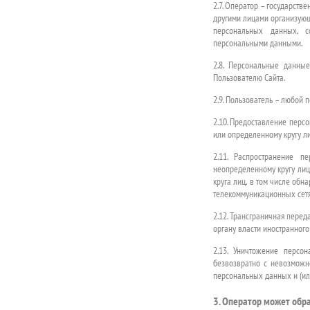
2.7. Оператор – государств
другими лицами организующ
персональных данных, с
персональными данными.
2.8. Персональные данны
Пользователю Сайта.
2.9. Пользователь – любой п
2.10. Предоставление перс
или определенному кругу ли
2.11. Распространение 
неопределенному кругу ли
круга лиц, в том числе об
телекоммуникационных сетя
2.12. Трансграничная пере
органу власти иностранного
2.13. Уничтожение персо
безвозвратно с невозмож
персональных данных и (ил
3. Оператор может об