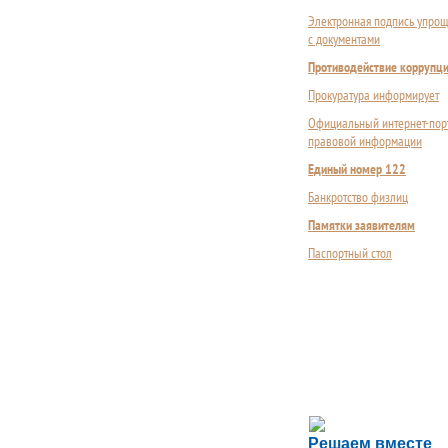
Электронная подпись упрощ
с документами
Противодействие коррупц
Прокуратура информирует
Официальный интернет-пор
правовой информации
Единый номер 122
Банкротство физлиц
Памятки заявителям
Паспортный стол
Сложности с пол
Решаем вместе