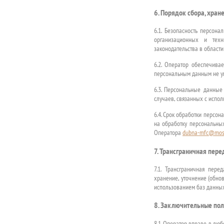
6. Порядок сбора, хра
6.1. Безопасность персон
организационных и тех
законодательства в област
6.2. Оператор обеспечив
персональным данным не у
6.3. Персональные данные
случаев, связанных с испо
6.4. Срок обработки персо
на обработку персональны
Оператора
dubna-mfc@mosr
7. Трансграничная пер
7.1. Трансграничная пере
хранение, уточнение (обно
использованием баз данных
8. Заключительные по
8.1. Оператор вправе в люб