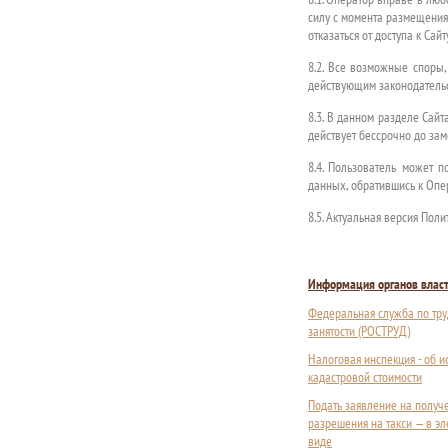
силу с момента размещения
отказаться от доступа к Сай
8.2. Все возможные споры
действующим законодатель
8.3. В данном разделе Сай
действует бессрочно до зам
8.4. Пользователь может 
данных, обратившись к Опе
8.5. Актуальная версия По
Информация органов влас
Федеральная служба по тру
занятости (РОСТРУД)
Налоговая инспекция - об 
кадастровой стоимости
Подать заявление на получ
разрешения на такси — в э
виде