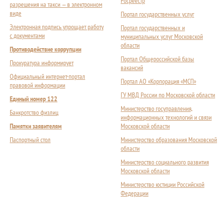
Росреестр
разрешения на такси — в электронном
виде
Портал государственных услуг
Электронная подпись упрощает работу
Портал государственных и
с документами
муниципальных услуг Московской
области
Противодействие коррупции
Портал Общероссийской базы
Прокуратура информирует
вакансий
Официальный интернет-портал
Портал АО «Корпорация «МСП»
правовой информации
ГУ МВД России по Московской области
Единый номер 122
Министерство госуправления,
Банкротство физлиц
информационных технологий и связи
Памятки заявителям
Московской области
Паспортный стол
Министерство образования Московской
области
Министерство социального развития
Московской области
Министерство юстиции Российской
Федерации