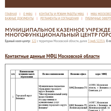
ГЛАВНАЯ
|
О МФЦ
|
КОНТАКТЫ И РЕЖИМ РАБОТЫ МФЦ
|
МФЦ МОСКОВС
ВАЖНЫЕ ДОКУМЕНТЫ
|
РЕГЛАМЕНТЫ И СОГЛАШЕНИЯ
|
ПУБЛИЧНЫЕ ОФЕР
МУНИЦИПАЛЬНОЕ КАЗЕННОЕ УЧРЕЖД
МНОГОФУНКЦИОНАЛЬНЫЙ ЦЕНТР ГОР
Единый колл-центр:
122
с территории Московской области, далее
3 (доб. 52251)
,
E-m
Контактные данные МФЦ Московской области