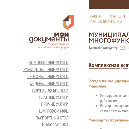
ГЛАВНАЯ
|
О МФЦ
|
ВАЖНЫЕ ДОКУМЕНТЫ
МУНИЦИПАЛ
МНОГОФУНК
Единый колл-центр:
122
с 
КОМПЛЕКСНЫЕ УСЛУГИ
Комплексная усл
МУНИЦИПАЛЬНЫЕ УСЛУГИ
РЕГИОНАЛЬНЫЕ УСЛУГИ
Государственное учрежден
ФЕДЕРАЛЬНЫЕ УСЛУГИ
Федерации
УСЛУГИ ДЛЯ БИЗНЕСА
Регистрация и сня
ПЛАТНЫЕ УСЛУГИ
работником
ПРОЧИЕ УСЛУГИ
Регистрация страхо
ЦИФРОВОЙ МФЦ
связи с заключени
ПАСПОРТНЫЙ СТОЛ
Министерство потребительс
ИНФОГРАФИКА