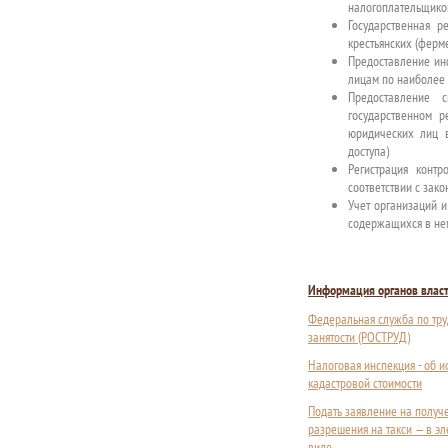
налогоплательщиков
Государственная 
крестьянских (ферм
Предоставление ин
лицам по наиболее
Предоставление 
государственном 
юридических лиц 
доступа)
Регистрация контр
соответствии с зак
Учет организаций и
содержащихся в не
Информация органов влас
Федеральная служба по тру
занятости (РОСТРУД)
Налоговая инспекция - об 
кадастровой стоимости
Подать заявление на получ
разрешения на такси — в э
виде