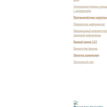
Электронная подпись упрощ
с документами
Противодействие коррупц
Прокуратура информирует
Официальный интернет-пор
правовой информации
Единый номер 122
Банкротство физлиц
Памятки заявителям
Паспортный стол
Сложности с пол