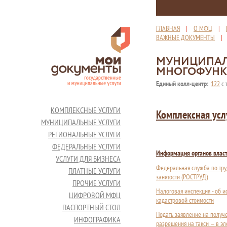
ГЛАВНАЯ
|
О МФЦ
|
ВАЖНЫЕ ДОКУМЕНТЫ
МУНИЦИПАЛ
МНОГОФУНК
Единый колл-центр:
122
с 
КОМПЛЕКСНЫЕ УСЛУГИ
Комплексная усл
МУНИЦИПАЛЬНЫЕ УСЛУГИ
РЕГИОНАЛЬНЫЕ УСЛУГИ
ФЕДЕРАЛЬНЫЕ УСЛУГИ
Информация органов влас
УСЛУГИ ДЛЯ БИЗНЕСА
Федеральная служба по тру
ПЛАТНЫЕ УСЛУГИ
занятости (РОСТРУД)
ПРОЧИЕ УСЛУГИ
Налоговая инспекция - об 
ЦИФРОВОЙ МФЦ
кадастровой стоимости
ПАСПОРТНЫЙ СТОЛ
Подать заявление на получ
ИНФОГРАФИКА
разрешения на такси — в э