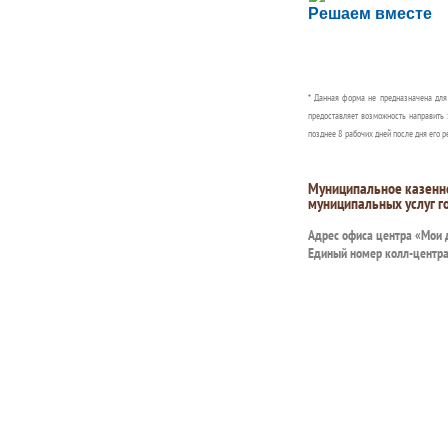
Решаем вместе
Сообщите об этом
* Данная форма не предназначена дл
предоставляет возможность направить 
позднее 8 рабочих дней после дня его р
Муниципальное казенн
муниципальных услуг г
Адрес офиса центра «Мои
Единый номер колл-центр