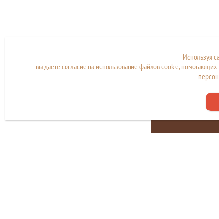
Используя с
вы даете согласие на использование файлов cookie, помогающих 
персон
Сайт находится в стад
разработки и наполн
Copyright © МКУ "МФЦ города Дубны"
Политика конфиденциальности