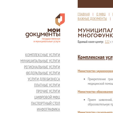
ГЛАВНАЯ
|
О МФЦ
|
ВАЖНЫЕ ДОКУМЕНТЫ
МУНИЦИПАЛ
МНОГОФУНК
Единый колл-центр:
122
с 
КОМПЛЕКСНЫЕ УСЛУГИ
Комплексная усл
МУНИЦИПАЛЬНЫЕ УСЛУГИ
РЕГИОНАЛЬНЫЕ УСЛУГИ
Министерство здравоохран
ФЕДЕРАЛЬНЫЕ УСЛУГИ
УСЛУГИ ДЛЯ БИЗНЕСА
Прикрепление гра
медицинской помощи
ПЛАТНЫЕ УСЛУГИ
ПРОЧИЕ УСЛУГИ
Министерство образования
ЦИФРОВОЙ МФЦ
Прием заявлений
ПАСПОРТНЫЙ СТОЛ
образовательную п
ИНФОГРАФИКА
Министерство социального