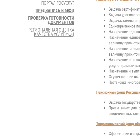
ПОРТАЛ ГОСУСЛУГ
Выдача сертификата
ПРЕДЗАПИСЬ В МФЦ
Выдача удостовере
ПРОВЕРКА ГОТОВНОСТИ
Выдача, замена и п
ДОКУМЕНТОВ
Единовременное по
РЕГИОНАЛЬНАЯ ОЦЕНКА
Назначение единов
КАЧЕСТВА УСЛУГ МФЦ
Назначение едино
величину прожиточн
Назначение и вып
величину прожиточн
Назначение и вып
услуг отдельным ка
Назначение и выпла
Осуществление вып
Постановка многоде
Пенсионный фонд Российск
Выдача государстве
Прием анкет для р
свидетельства, зая
Территориальный фонд обя
Оформление и выда