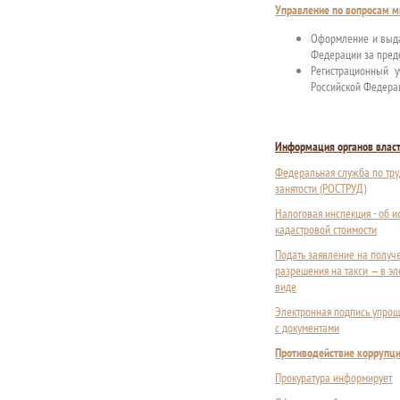
Управление по вопросам м
Оформление и выда
Федерации за преде
Регистрационный 
Российской Федера
Информация органов влас
Федеральная служба по тру
занятости (РОСТРУД)
Налоговая инспекция - об 
кадастровой стоимости
Подать заявление на получ
разрешения на такси — в э
виде
Электронная подпись упрощ
с документами
Противодействие коррупц
Прокуратура информирует