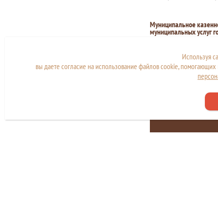
Муниципальное казенн
муниципальных услуг г
Адрес офиса центра «Мои
Единый номер колл-центр
Используя с
вы даете согласие на использование файлов cookie, помогающих 
персон
Сайт находится в стад
разработки и наполн
Copyright © МКУ "МФЦ города Дубны"
Политика конфиденциальности