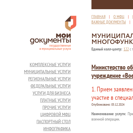
ГЛАВНАЯ
|
О МФЦ
|
ВАЖНЫЕ ДОКУМЕНТЫ
МУНИЦИПАЛ
МНОГОФУНК
Единый колл-центр:
122
с 
КОМПЛЕКСНЫЕ УСЛУГИ
Министерство об
МУНИЦИПАЛЬНЫЕ УСЛУГИ
учреждение «Во
РЕГИОНАЛЬНЫЕ УСЛУГИ
ФЕДЕРАЛЬНЫЕ УСЛУГИ
1. Прием заявле
УСЛУГИ ДЛЯ БИЗНЕСА
участие в специ
ПЛАТНЫЕ УСЛУГИ
Опубликовано:
05.12.2024
ПРОЧИЕ УСЛУГИ
Наименование услуги:
При
ЦИФРОВОЙ МФЦ
военной операции.
ПАСПОРТНЫЙ СТОЛ
ИНФОГРАФИКА