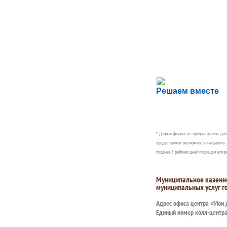
Сложности с пол
Решаем вместе
Сообщите об этом
* Данная форма не предназначена дл
предоставляет возможность направить 
позднее 8 рабочих дней после дня его р
Муниципальное казенн
муниципальных услуг г
Адрес офиса центра «Мои
Единый номер колл-центр