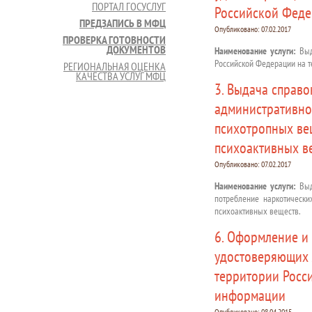
ПОРТАЛ ГОСУСЛУГ
Российской Фед
ПРЕДЗАПИСЬ В МФЦ
Опубликовано:
07.02.2017
ПРОВЕРКА ГОТОВНОСТИ
ДОКУМЕНТОВ
Наименование услуги:
Выд
Российской Федерации на т
РЕГИОНАЛЬНАЯ ОЦЕНКА
КАЧЕСТВА УСЛУГ МФЦ
3. Выдача справо
административно
психотропных ве
психоактивных в
Опубликовано:
07.02.2017
Наименование услуги:
Выда
потребление наркотическ
психоактивных веществ.
6. Оформление и
удостоверяющих 
территории Росс
информации
Опубликовано:
08.04.2015