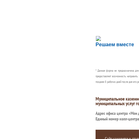
Сложности с пол
Решаем вместе
Сообщите об этом
* Данная форма не предназначена дл
предоставляет возможность направить 
позднее 8 рабочих дней после дня его р
Муниципальное казенн
муниципальных услуг г
Адрес офиса центра «Мои
Единый номер колл-центр
Сайт находится в стад