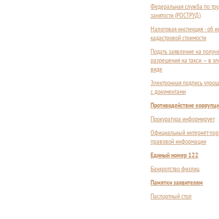
Федеральная служба по тру
занятости (РОСТРУД)
Налоговая инспекция - об 
кадастровой стоимости
Подать заявление на получ
разрешения на такси — в э
виде
Электронная подпись упрощ
с документами
Противодействие коррупц
Прокуратура информирует
Официальный интернет-пор
правовой информации
Единый номер 122
Банкротство физлиц
Памятки заявителям
Паспортный стол