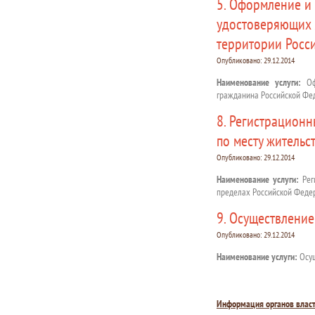
5. Оформление и
удостоверяющих 
территории Росс
Опубликовано:
29.12.2014
Наименование услуги:
Офо
гражданина Российской Фед
8. Регистрацион
по месту жительс
Опубликовано:
29.12.2014
Наименование услуги:
Рег
пределах Российской Феде
9. Осуществлени
Опубликовано:
29.12.2014
Наименование услуги:
Осущ
Информация органов влас