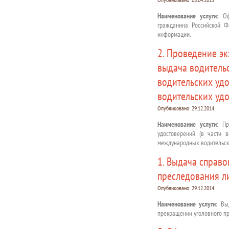
Наименование услуги:
Офо
гражданина Российской Ф
информации.
2. Проведение э
выдача водитель
водительских уд
водительских уд
Опубликовано:
29.12.2014
Наименование услуги:
Про
удостоверений (в части 
международных водительски
1. Выдача справо
преследования л
Опубликовано:
29.12.2014
Наименование услуги
: Вы
прекращении уголовного пр