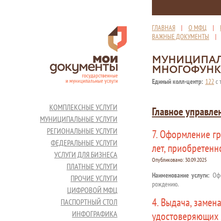
ГЛАВНАЯ
|
О МФЦ
|
ВАЖНЫЕ ДОКУМЕНТЫ
МУНИЦИПАЛ
МНОГОФУНК
Единый колл-центр:
122
с 
КОМПЛЕКСНЫЕ УСЛУГИ
Главное управле
МУНИЦИПАЛЬНЫЕ УСЛУГИ
РЕГИОНАЛЬНЫЕ УСЛУГИ
7. Оформление г
ФЕДЕРАЛЬНЫЕ УСЛУГИ
лет, приобретен
УСЛУГИ ДЛЯ БИЗНЕСА
Опубликовано:
30.09.2025
ПЛАТНЫЕ УСЛУГИ
Наименование услуги:
Офо
ПРОЧИЕ УСЛУГИ
рождению.
ЦИФРОВОЙ МФЦ
4. Выдача, замен
ПАСПОРТНЫЙ СТОЛ
ИНФОГРАФИКА
удостоверяющих 