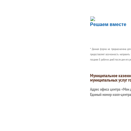
Сложности с пол
Решаем вместе
Сообщите об этом
* Данная форма не предназначена дл
предоставляет возможность направить 
позднее 8 рабочих дней после дня его р
Муниципальное казенн
муниципальных услуг г
Адрес офиса центра «Мои
Единый номер колл-центр