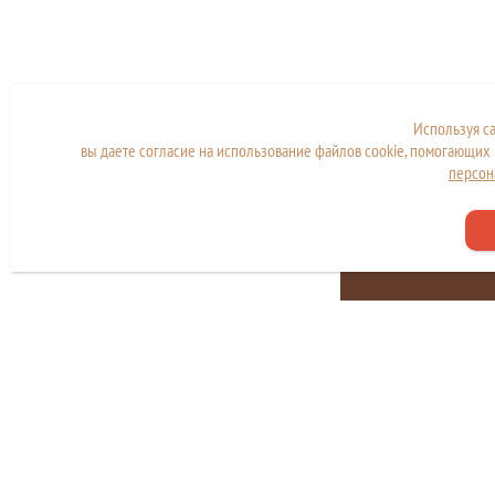
Используя с
вы даете согласие на использование файлов cookie, помогающих 
персон
Сайт находится в стад
разработки и наполн
Copyright © МКУ "МФЦ города Дубны"
Политика конфиденциальности