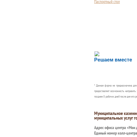
Паспортный стол
Сложности с пол
Решаем вместе
Сообщите об этом
* Данная форма не предназначена дл
предоставляет возможность направить 
позднее 8 рабочих дней после дня его р
Муниципальное казенн
муниципальных услуг г
Адрес офиса центра «Мои
Единый номер колл-центр