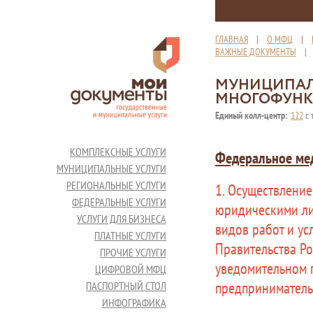
ГЛАВНАЯ
|
О МФЦ
|
ВАЖНЫЕ ДОКУМЕНТЫ
МУНИЦИПАЛ
МНОГОФУНК
Единый колл-центр:
122
с 
КОМПЛЕКСНЫЕ УСЛУГИ
Федеральное мед
МУНИЦИПАЛЬНЫЕ УСЛУГИ
РЕГИОНАЛЬНЫЕ УСЛУГИ
1. Осуществление
ФЕДЕРАЛЬНЫЕ УСЛУГИ
юридическими ли
УСЛУГИ ДЛЯ БИЗНЕСА
видов работ и ус
ПЛАТНЫЕ УСЛУГИ
Правительства Р
ПРОЧИЕ УСЛУГИ
уведомительном 
ЦИФРОВОЙ МФЦ
предприниматель
ПАСПОРТНЫЙ СТОЛ
ИНФОГРАФИКА