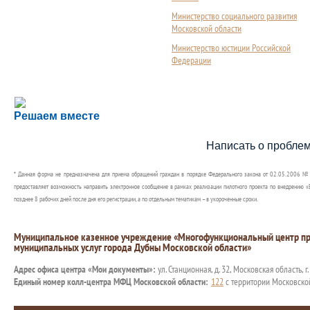
Министерство социального развития
Московской области
Министерство юстиции Российской
Федерации
Сложности с получением социальной выплаты или 
Решаем вместе
Сообщите об этом
Написать о пробле
* Данная форма не предназначена для приема обращений граждан в порядке Федерального закона от 02.05.2006 №
предоставляет возможность направить электронное сообщение в рамках реализации пилотного проекта по внедрению «Е
позднее 8 рабочих дней после дня его регистрации, а по отдельным тематикам – в укороченные сроки.
Муниципальное казенное учреждение «Многофункциональный центр пр
муниципальных услуг города Дубны Московской области»
Адрес офиса центра «Мои документы»:
ул. Станционная, д. 32, Московская область, г
Единый номер колл-центра МФЦ Московской области:
122
с территории Московско