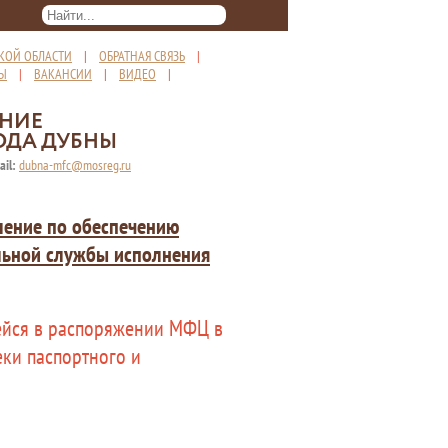
КОЙ ОБЛАСТИ
|
ОБРАТНАЯ СВЯЗЬ
|
ТЫ
|
ВАКАНСИИ
|
ВИДЕО
|
ЕНИЕ
ОДА ДУБНЫ
ail:
dubna-mfc@mosreg.ru
ление по обеспечению
льной службы исполнения
ейся в распоряжении МФЦ в
еки паспортного и