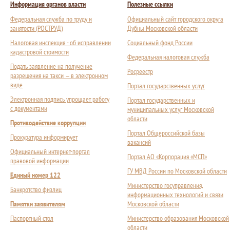
Информация органов власти
Полезные ссылки
Федеральная служба по труду и
Официальный сайт городского округа
занятости (РОСТРУД)
Дубны Московской области
Налоговая инспекция - об исправлении
Социальный фонд России
кадастровой стоимости
Федеральная налоговая служба
Подать заявление на получение
Росреестр
разрешения на такси — в электронном
виде
Портал государственных услуг
Электронная подпись упрощает работу
Портал государственных и
с документами
муниципальных услуг Московской
области
Противодействие коррупции
Портал Общероссийской базы
Прокуратура информирует
вакансий
Официальный интернет-портал
Портал АО «Корпорация «МСП»
правовой информации
ГУ МВД России по Московской области
Единый номер 122
Министерство госуправления,
Банкротство физлиц
информационных технологий и связи
Памятки заявителям
Московской области
Паспортный стол
Министерство образования Московской
области