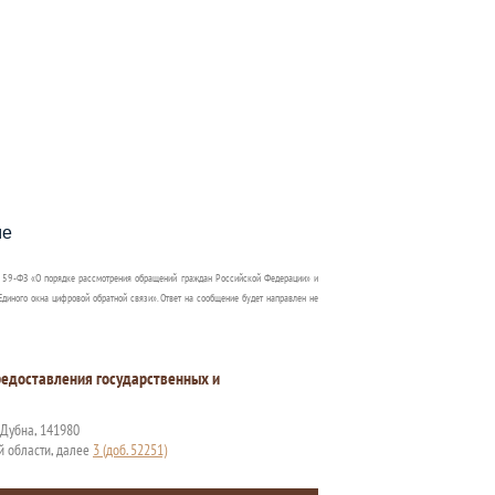
пособия?
ме
 59-ФЗ «О порядке рассмотрения обращений граждан Российской Федерации» и
диного окна цифровой обратной связи». Ответ на сообщение будет направлен не
едоставления государственных и
. Дубна, 141980
й области, далее
3 (доб. 52251)