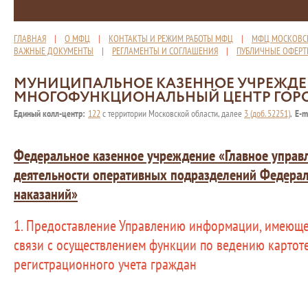
ГЛАВНАЯ
|
О МФЦ
|
КОНТАКТЫ И РЕЖИМ РАБОТЫ МФЦ
|
МФЦ МОСКОВС
ВАЖНЫЕ ДОКУМЕНТЫ
|
РЕГЛАМЕНТЫ И СОГЛАШЕНИЯ
|
ПУБЛИЧНЫЕ ОФЕР
МУНИЦИПАЛЬНОЕ КАЗЕННОЕ УЧРЕЖД
МНОГОФУНКЦИОНАЛЬНЫЙ ЦЕНТР ГОР
Единый колл-центр:
122
с территории Московской области, далее
3 (доб. 52251)
,
E-m
Федеральное казенное учреждение «Главное управ
деятельности оперативных подразделений Федера
наказаний»
1. Предоставление Управлению информации, имеющ
связи с осуществлением функции по ведению картот
регистрационного учета граждан