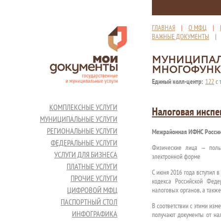
ГЛАВНАЯ
|
О МФЦ
|
ВАЖНЫЕ ДОКУМЕНТЫ
МУНИЦИПАЛ
МНОГОФУНК
Единый колл-центр:
122
с 
КОМПЛЕКСНЫЕ УСЛУГИ
Налоговая инспе
МУНИЦИПАЛЬНЫЕ УСЛУГИ
РЕГИОНАЛЬНЫЕ УСЛУГИ
Межрайонная ИФНС России
ФЕДЕРАЛЬНЫЕ УСЛУГИ
Физические лица — польз
УСЛУГИ ДЛЯ БИЗНЕСА
электронной форме
ПЛАТНЫЕ УСЛУГИ
С июня 2016 года вступил 
ПРОЧИЕ УСЛУГИ
кодекса Российской Феде
ЦИФРОВОЙ МФЦ
налоговых органов, а такж
ПАСПОРТНЫЙ СТОЛ
В соответствии с этими из
ИНФОГРАФИКА
получают документы от нал