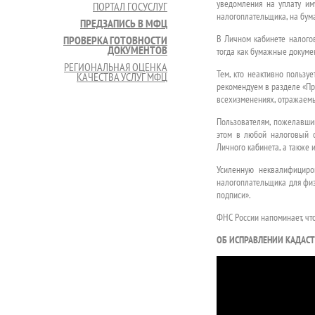
уведомления на уплату и
ПОРТАЛ ГОСУСЛУГ
налогоплательщика, на бум
ПРЕДЗАПИСЬ В МФЦ
В Личном кабинете налого
ПРОВЕРКА ГОТОВНОСТИ
ДОКУМЕНТОВ
тогда как бумажные докумен
РЕГИОНАЛЬНАЯ ОЦЕНКА
Тем, кто неактивно пользу
КАЧЕСТВА УСЛУГ МФЦ
рекомендуем в разделе «Про
всехизменениях, отражаемы
Пользователям, пожелавшим
этом в любой налоговый о
Личного кабинета, а также
Усиленную неквалифициро
налогоплательщика для физ
подписи».
ФНС России напоминает, что
ОБ ИСПРАВЛЕНИИ КАДАС