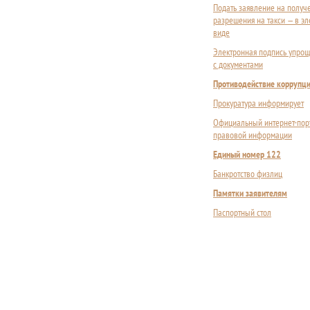
Подать заявление на получ
разрешения на такси — в э
виде
Электронная подпись упрощ
с документами
Противодействие коррупц
Прокуратура информирует
Официальный интернет-пор
правовой информации
Единый номер 122
Банкротство физлиц
Памятки заявителям
Паспортный стол