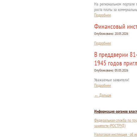
На региональном портале 
роста платы за коммунальны
Подробнее
Финансовый инст
Опубликовано:
20.05.2026
Подробнее
В преддверии 81
1945 годов приг
Опубликовано:
05.05.2026
Уважаемые заявители!
Подробнее
Другие
←
Дальше
записи
Информация органов влас
Федеральная служба по тру
занятости (РОСТРУД)
Налоговая инспекция - об 