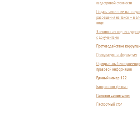
кадастровой стоимости
Подать заявление на получ
разрешения на такси — в э
виде
Электронная подпись упрощ
с документами
Противодействие коррупц
Прокуратура информирует
Официальный интернет-пор
правовой информации
Единый номер 122
Банкротство физлиц
Памятки заявителям
Паспортный стол