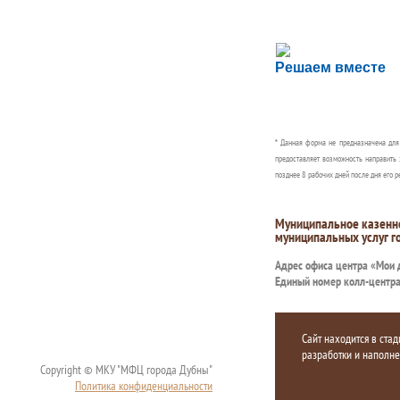
Сложности с пол
Решаем вместе
Сообщите об этом
* Данная форма не предназначена дл
предоставляет возможность направить 
позднее 8 рабочих дней после дня его р
Муниципальное казенн
муниципальных услуг г
Адрес офиса центра «Мои
Единый номер колл-центр
Сайт находится в стад
разработки и наполн
Copyright © МКУ "МФЦ города Дубны"
Политика конфиденциальности