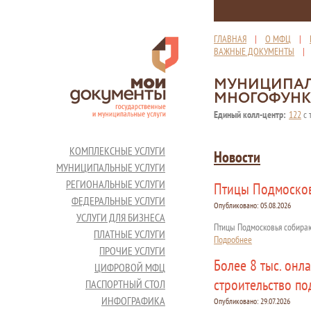
ГЛАВНАЯ
|
О МФЦ
|
ВАЖНЫЕ ДОКУМЕНТЫ
МУНИЦИПАЛ
МНОГОФУНК
Единый колл-центр:
122
с 
КОМПЛЕКСНЫЕ УСЛУГИ
Новости
МУНИЦИПАЛЬНЫЕ УСЛУГИ
РЕГИОНАЛЬНЫЕ УСЛУГИ
Птицы Подмосков
ФЕДЕРАЛЬНЫЕ УСЛУГИ
Опубликовано:
05.08.2026
УСЛУГИ ДЛЯ БИЗНЕСА
Птицы Подмосковья собирают
ПЛАТНЫЕ УСЛУГИ
Подробнее
ПРОЧИЕ УСЛУГИ
Более 8 тыс. онл
ЦИФРОВОЙ МФЦ
строительство п
ПАСПОРТНЫЙ СТОЛ
ИНФОГРАФИКА
Опубликовано:
29.07.2026