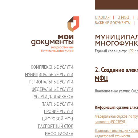
ГЛАВНАЯ
|
О МФЦ
|
ВАЖНЫЕ ДОКУМЕНТЫ
МУНИЦИПАЛ
МНОГОФУНК
Единый колл-центр:
122
с 
КОМПЛЕКСНЫЕ УСЛУГИ
2. Создание эле
МУНИЦИПАЛЬНЫЕ УСЛУГИ
МФЦ
РЕГИОНАЛЬНЫЕ УСЛУГИ
ФЕДЕРАЛЬНЫЕ УСЛУГИ
Наименование услуги:
Созд
УСЛУГИ ДЛЯ БИЗНЕСА
ПЛАТНЫЕ УСЛУГИ
Информация органов влас
ПРОЧИЕ УСЛУГИ
Федеральная служба по тру
ЦИФРОВОЙ МФЦ
занятости (РОСТРУД)
ПАСПОРТНЫЙ СТОЛ
Налоговая инспекция - об 
ИНФОГРАФИКА
кадастровой стоимости