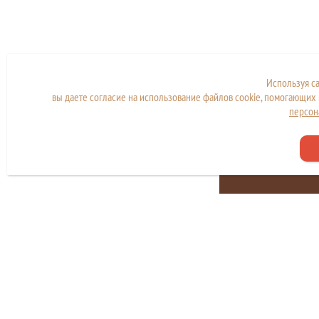
Используя с
вы даете согласие на использование файлов cookie, помогающих 
персон
Сайт находится в стад
разработки и наполн
Copyright © МКУ "МФЦ города Дубны"
Политика конфиденциальности