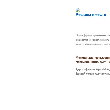
Сложности с пол
Решаем вместе
Сообщите об этом
* Данная форма не предназначена дл
предоставляет возможность направить 
позднее 8 рабочих дней после дня его р
Муниципальное казенн
муниципальных услуг г
Адрес офиса центра «Мои
Единый номер колл-центр