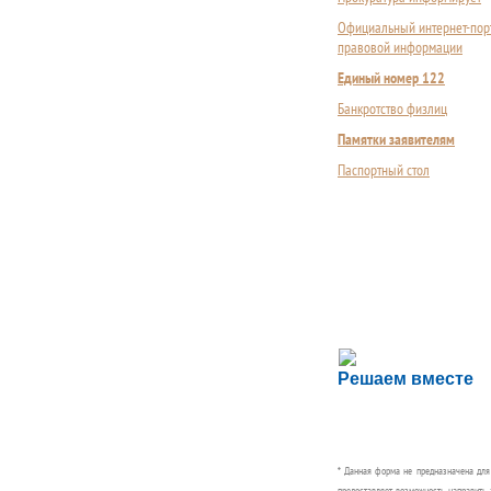
Официальный интернет-пор
правовой информации
Единый номер 122
Банкротство физлиц
Памятки заявителям
Паспортный стол
Сложности с пол
Решаем вместе
Сообщите об этом
* Данная форма не предназначена дл
предоставляет возможность направить 