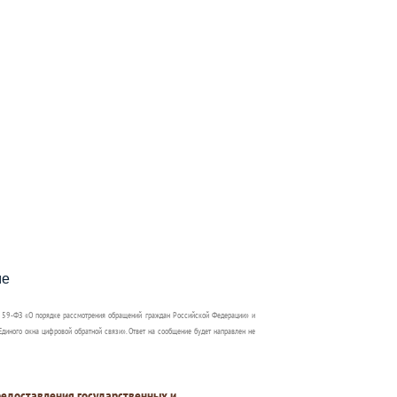
пособия?
ме
 59-ФЗ «О порядке рассмотрения обращений граждан Российской Федерации» и
диного окна цифровой обратной связи». Ответ на сообщение будет направлен не
едоставления государственных и