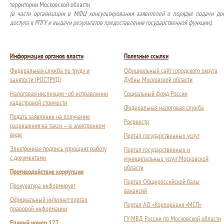
территории Московской области
(в части организации в МФЦ консультирования заявителей о порядке подачи док
доступа к РПГУ и выдачи результатов предоставления государственной функции)
.
Информация органов власти
Полезные ссылки
Федеральная служба по труду и
Официальный сайт городского округа
занятости (РОСТРУД)
Дубны Московской области
Налоговая инспекция - об исправлении
Социальный фонд России
кадастровой стоимости
Федеральная налоговая служба
Подать заявление на получение
Росреестр
разрешения на такси — в электронном
виде
Портал государственных услуг
Электронная подпись упрощает работу
Портал государственных и
с документами
муниципальных услуг Московской
области
Противодействие коррупции
Портал Общероссийской базы
Прокуратура информирует
вакансий
Официальный интернет-портал
Портал АО «Корпорация «МСП»
правовой информации
ГУ МВД России по Московской области
Единый номер 122