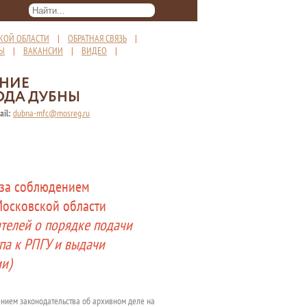
КОЙ ОБЛАСТИ
|
ОБРАТНАЯ СВЯЗЬ
|
ТЫ
|
ВАКАНСИИ
|
ВИДЕО
|
ЕНИЕ
ОДА ДУБНЫ
ail:
dubna-mfc@mosreg.ru
 за соблюдением
Московской области
ителей о порядке подачи
па к РПГУ и выдачи
и)
ением законодательства об архивном деле на