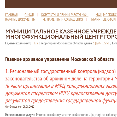
ГЛАВНАЯ
|
О МФЦ
|
КОНТАКТЫ И РЕЖИМ РАБОТЫ МФЦ
|
МФЦ МОСКОВС
ВАЖНЫЕ ДОКУМЕНТЫ
|
РЕГЛАМЕНТЫ И СОГЛАШЕНИЯ
|
ПУБЛИЧНЫЕ ОФЕР
МУНИЦИПАЛЬНОЕ КАЗЕННОЕ УЧРЕЖД
МНОГОФУНКЦИОНАЛЬНЫЙ ЦЕНТР ГОР
Единый колл-центр:
122
с территории Московской области, далее
3 (доб. 52251)
,
E-m
Главное архивное управление Московской области
1. Региональный государственный контроль (надзор)
законодательства об архивном деле на территории 
(в части организации в МФЦ консультирования заяв
документов посредством РПГУ, предоставления досту
результатов предоставления государственной функци
Опубликовано:
09.08.2022
Наименование услуги:
Региональный государственный контроль (надзор) за соблюд