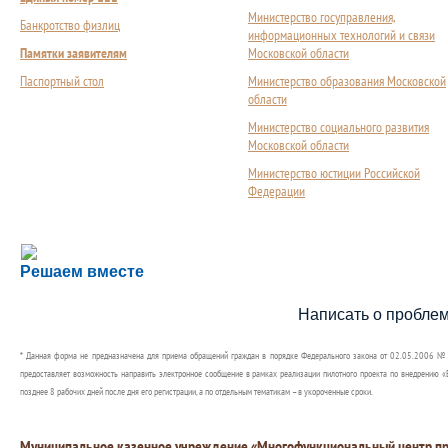
Министерство госуправления,
Банкротство физлиц
информационных технологий и связи
Памятки заявителям
Московской области
Паспортный стол
Министерство образования Московской
области
Министерство социального развития
Московской области
Министерство юстиции Российской
Федерации
Сложности с получением социальной выплаты или 
Решаем вместе
Сообщите об этом
Написать о пробле
* Данная форма не предназначена для приема обращений граждан в порядке Федерального закона от 02.05.2006 №
предоставляет возможность направить электронное сообщение в рамках реализации пилотного проекта по внедрению «Е
позднее 8 рабочих дней после дня его регистрации, а по отдельным тематикам – в укороченные сроки.
Муниципальное казенное учреждение «Многофункциональный центр пр