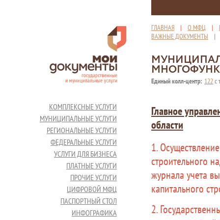
ГЛАВНАЯ
|
О МФЦ
|
ВАЖНЫЕ ДОКУМЕНТЫ
МУНИЦИПАЛ
МНОГОФУНК
Единый колл-центр:
122
с 
КОМПЛЕКСНЫЕ УСЛУГИ
Главное управле
МУНИЦИПАЛЬНЫЕ УСЛУГИ
области
РЕГИОНАЛЬНЫЕ УСЛУГИ
ФЕДЕРАЛЬНЫЕ УСЛУГИ
1. Осуществлени
УСЛУГИ ДЛЯ БИЗНЕСА
строительного на
ПЛАТНЫЕ УСЛУГИ
журнала учета вы
ПРОЧИЕ УСЛУГИ
капитального стр
ЦИФРОВОЙ МФЦ
ПАСПОРТНЫЙ СТОЛ
2. Государственн
ИНФОГРАФИКА