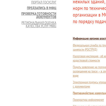
нежилых зданий,
ПОРТАЛ ГОСУСЛУГ
норм по техничес
ПРЕДЗАПИСЬ В МФЦ
ПРОВЕРКА ГОТОВНОСТИ
организации в М
ДОКУМЕНТОВ
по порядку пода
РЕГИОНАЛЬНАЯ ОЦЕНКА
КАЧЕСТВА УСЛУГ МФЦ
Информация органов влас
Федеральная служба по тру
занятости (РОСТРУД)
Налоговая инспекция - об 
кадастровой стоимости
Подать заявление на получ
разрешения на такси — в э
виде
Электронная подпись упрощ
с документами
Противодействие коррупц
Прокуратура информирует