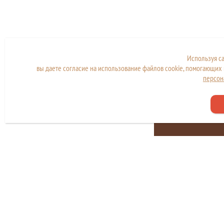
Используя с
вы даете согласие на использование файлов cookie, помогающих 
персон
Сайт находится в стад
разработки и наполн
Copyright © МКУ "МФЦ города Дубны"
Политика конфиденциальности