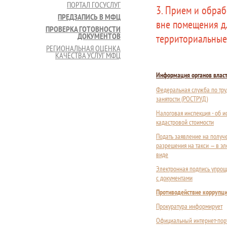
ПОРТАЛ ГОСУСЛУГ
3. Прием и обра
ПРЕДЗАПИСЬ В МФЦ
вне помещения д
ПРОВЕРКА ГОТОВНОСТИ
ДОКУМЕНТОВ
территориальные
РЕГИОНАЛЬНАЯ ОЦЕНКА
КАЧЕСТВА УСЛУГ МФЦ
Информация органов влас
Федеральная служба по тру
занятости (РОСТРУД)
Налоговая инспекция - об 
кадастровой стоимости
Подать заявление на получ
разрешения на такси — в э
виде
Электронная подпись упрощ
с документами
Противодействие коррупц
Прокуратура информирует
Официальный интернет-пор