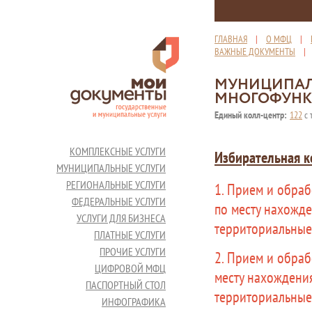
ГЛАВНАЯ
|
О МФЦ
|
ВАЖНЫЕ ДОКУМЕНТЫ
МУНИЦИПАЛ
МНОГОФУНК
Единый колл-центр:
122
с 
КОМПЛЕКСНЫЕ УСЛУГИ
Избирательная к
МУНИЦИПАЛЬНЫЕ УСЛУГИ
РЕГИОНАЛЬНЫЕ УСЛУГИ
1. Прием и обраб
ФЕДЕРАЛЬНЫЕ УСЛУГИ
по месту нахожд
УСЛУГИ ДЛЯ БИЗНЕСА
территориальные
ПЛАТНЫЕ УСЛУГИ
ПРОЧИЕ УСЛУГИ
2. Прием и обра
ЦИФРОВОЙ МФЦ
месту нахождени
ПАСПОРТНЫЙ СТОЛ
территориальные
ИНФОГРАФИКА