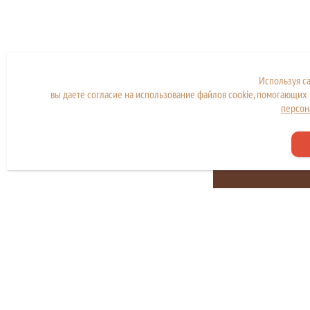
Используя с
вы даете согласие на использование файлов cookie, помогающих 
персон
Сайт находится в стад
разработки и наполн
Copyright © МКУ "МФЦ города Дубны"
Политика конфиденциальности