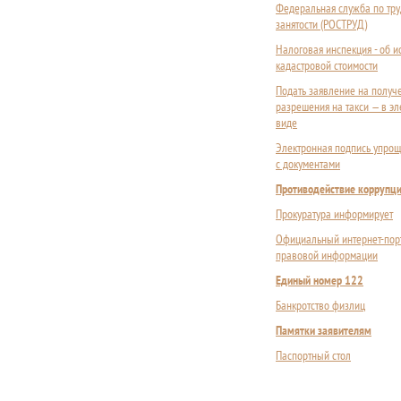
Федеральная служба по тру
занятости (РОСТРУД)
Налоговая инспекция - об 
кадастровой стоимости
Подать заявление на получ
разрешения на такси — в э
виде
Электронная подпись упрощ
с документами
Противодействие коррупц
Прокуратура информирует
Официальный интернет-пор
правовой информации
Единый номер 122
Банкротство физлиц
Памятки заявителям
Паспортный стол