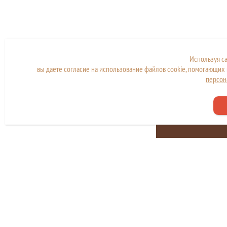
Используя с
вы даете согласие на использование файлов cookie, помогающих 
персон
Сайт находится в стад
разработки и наполн
Copyright © МКУ "МФЦ города Дубны"
Политика конфиденциальности