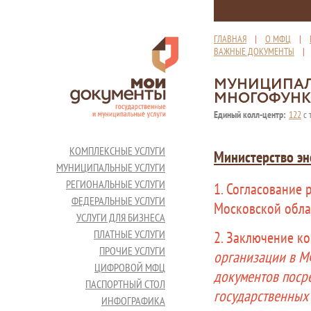
ГЛАВНАЯ
|
О МФЦ
|
ВАЖНЫЕ ДОКУМЕНТЫ
МУНИЦИПАЛ
МНОГОФУНК
Единый колл-центр:
122
с 
КОМПЛЕКСНЫЕ УСЛУГИ
Министерство эн
МУНИЦИПАЛЬНЫЕ УСЛУГИ
РЕГИОНАЛЬНЫЕ УСЛУГИ
1. Согласование 
ФЕДЕРАЛЬНЫЕ УСЛУГИ
Московской обла
УСЛУГИ ДЛЯ БИЗНЕСА
ПЛАТНЫЕ УСЛУГИ
2. Заключение к
ПРОЧИЕ УСЛУГИ
организации в М
ЦИФРОВОЙ МФЦ
документов поср
ПАСПОРТНЫЙ СТОЛ
государственных 
ИНФОГРАФИКА