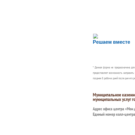
Сложности с пол
Решаем вместе
Сообщите об этом
* Данная форма не предназначена дл
предоставляет возможность направить 
позднее 8 рабочих дней после дня его р
Муниципальное казенн
муниципальных услуг г
Адрес офиса центра «Мои
Единый номер колл-центр