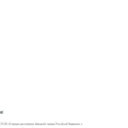
пособия?
ме
 59-ФЗ «О порядке рассмотрения обращений граждан Российской Федерации» и