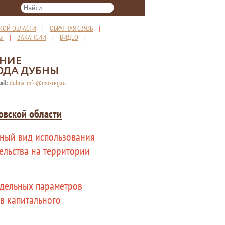
КОЙ ОБЛАСТИ
|
ОБРАТНАЯ СВЯЗЬ
|
ТЫ
|
ВАКАНСИИ
|
ВИДЕО
|
ЕНИЕ
ОДА ДУБНЫ
ail:
dubna-mfc@mosreg.ru
овской области
нный вид использования
ельства на территории
едельных параметров
в капитального