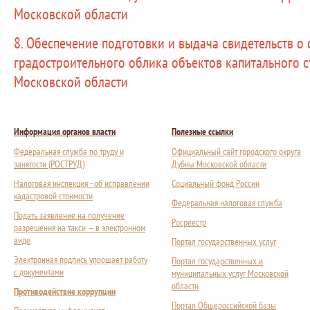
Московской области
8. Обеспечение подготовки и выдача свидетельств о
градостроительного облика объектов капитального с
Московской области
Информация органов власти
Полезные ссылки
Федеральная служба по труду и
Официальный сайт городского округа
занятости (РОСТРУД)
Дубны Московской области
Налоговая инспекция - об исправлении
Социальный фонд России
кадастровой стоимости
Федеральная налоговая служба
Подать заявление на получение
Росреестр
разрешения на такси — в электронном
виде
Портал государственных услуг
Электронная подпись упрощает работу
Портал государственных и
с документами
муниципальных услуг Московской
области
Противодействие коррупции
Портал Общероссийской базы