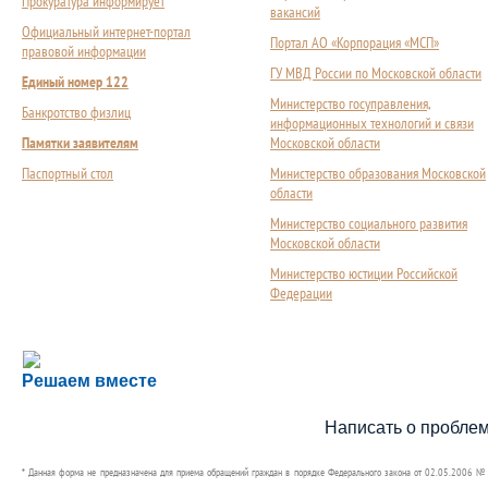
Прокуратура информирует
вакансий
Официальный интернет-портал
Портал АО «Корпорация «МСП»
правовой информации
ГУ МВД России по Московской области
Единый номер 122
Министерство госуправления,
Банкротство физлиц
информационных технологий и связи
Памятки заявителям
Московской области
Паспортный стол
Министерство образования Московской
области
Министерство социального развития
Московской области
Министерство юстиции Российской
Федерации
Сложности с получением социальной выплаты или 
Решаем вместе
Сообщите об этом
Написать о пробле
* Данная форма не предназначена для приема обращений граждан в порядке Федерального закона от 02.05.2006 №