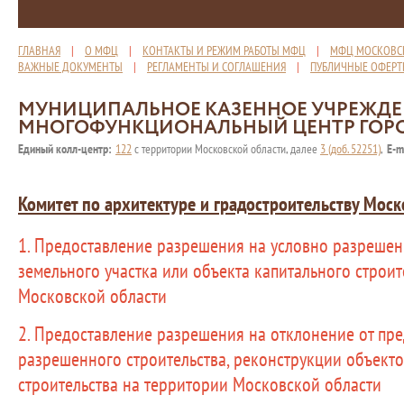
ГЛАВНАЯ
|
О МФЦ
|
КОНТАКТЫ И РЕЖИМ РАБОТЫ МФЦ
|
МФЦ МОСКОВС
ВАЖНЫЕ ДОКУМЕНТЫ
|
РЕГЛАМЕНТЫ И СОГЛАШЕНИЯ
|
ПУБЛИЧНЫЕ ОФЕР
МУНИЦИПАЛЬНОЕ КАЗЕННОЕ УЧРЕЖД
МНОГОФУНКЦИОНАЛЬНЫЙ ЦЕНТР ГОР
Единый колл-центр:
122
с территории Московской области, далее
3 (доб. 52251)
,
E-m
Комитет по архитектуре и градостроительству Моск
1. Предоставление разрешения на условно разреше
земельного участка или объекта капитального строит
Московской области
2. Предоставление разрешения на отклонение от пр
разрешенного строительства, реконструкции объекто
строительства на территории Московской области