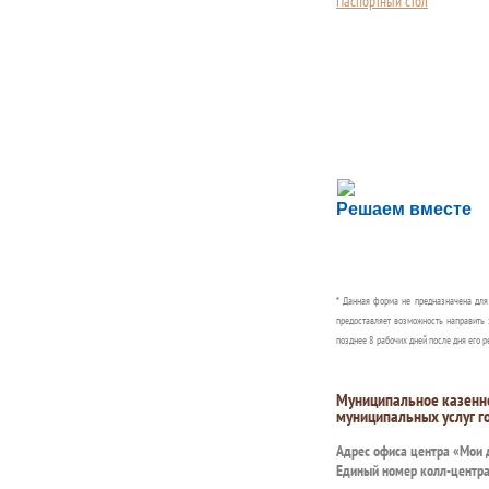
Паспортный стол
Сложности с пол
Решаем вместе
Сообщите об этом
* Данная форма не предназначена дл
предоставляет возможность направить 
позднее 8 рабочих дней после дня его р
Муниципальное казенн
муниципальных услуг г
Адрес офиса центра «Мои
Единый номер колл-центр