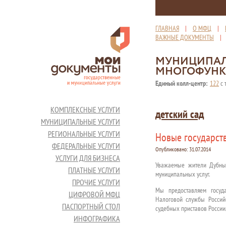
ГЛАВНАЯ
|
О МФЦ
|
ВАЖНЫЕ ДОКУМЕНТЫ
МУНИЦИПАЛ
МНОГОФУНК
Единый колл-центр:
122
с 
КОМПЛЕКСНЫЕ УСЛУГИ
детский сад
МУНИЦИПАЛЬНЫЕ УСЛУГИ
РЕГИОНАЛЬНЫЕ УСЛУГИ
Новые государств
ФЕДЕРАЛЬНЫЕ УСЛУГИ
Опубликовано:
31.07.2014
УСЛУГИ ДЛЯ БИЗНЕСА
Уважаемые жители Дубны,
ПЛАТНЫЕ УСЛУГИ
муниципальных услуг.
ПРОЧИЕ УСЛУГИ
Мы предоставляем госуд
ЦИФРОВОЙ МФЦ
Налоговой службы Россий
ПАСПОРТНЫЙ СТОЛ
судебных приставов России
ИНФОГРАФИКА