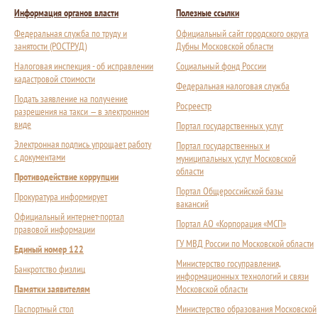
Информация органов власти
Полезные ссылки
Федеральная служба по труду и
Официальный сайт городского округа
занятости (РОСТРУД)
Дубны Московской области
Налоговая инспекция - об исправлении
Социальный фонд России
кадастровой стоимости
Федеральная налоговая служба
Подать заявление на получение
Росреестр
разрешения на такси — в электронном
виде
Портал государственных услуг
Электронная подпись упрощает работу
Портал государственных и
с документами
муниципальных услуг Московской
области
Противодействие коррупции
Портал Общероссийской базы
Прокуратура информирует
вакансий
Официальный интернет-портал
Портал АО «Корпорация «МСП»
правовой информации
ГУ МВД России по Московской области
Единый номер 122
Министерство госуправления,
Банкротство физлиц
информационных технологий и связи
Памятки заявителям
Московской области
Паспортный стол
Министерство образования Московской