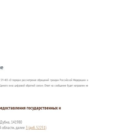
пособия?
ме
 59-ФЗ «О порядке рассмотрения обращений граждан Российской Федерации» и
диного окна цифровой обратной связи». Ответ на сообщение будет направлен не
едоставления государственных и
. Дубна, 141980
й области, далее
3 (доб. 52251)