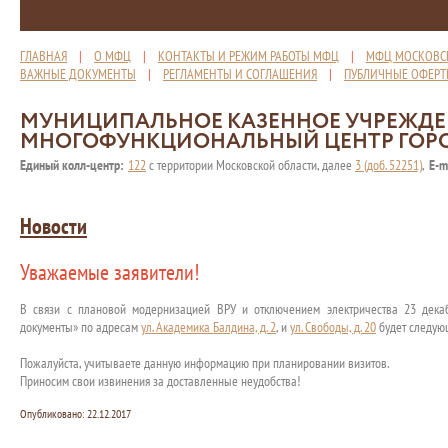
ГЛАВНАЯ
|
О МФЦ
|
КОНТАКТЫ И РЕЖИМ РАБОТЫ МФЦ
|
МФЦ МОСКОВС
ВАЖНЫЕ ДОКУМЕНТЫ
|
РЕГЛАМЕНТЫ И СОГЛАШЕНИЯ
|
ПУБЛИЧНЫЕ ОФЕР
МУНИЦИПАЛЬНОЕ КАЗЕННОЕ УЧРЕЖД
МНОГОФУНКЦИОНАЛЬНЫЙ ЦЕНТР ГОР
Единый колл-центр:
122
с территории Московской области, далее
3 (доб. 52251)
,
E-m
Новости
Уважаемые заявители!
В связи с плановой модернизацией ВРУ и отключением электричества 23 дек
документы» по адресам
ул. Академика Балдина, д. 2
, и
ул. Свободы, д. 20
будет следу
Пожалуйста, учитываете данную информацию при планировании визитов.
Приносим свои извинения за доставленные неудобства!
Опубликовано:
22.12.2017