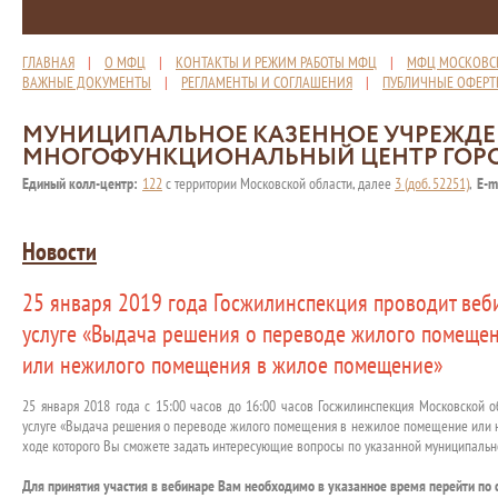
ГЛАВНАЯ
|
О МФЦ
|
КОНТАКТЫ И РЕЖИМ РАБОТЫ МФЦ
|
МФЦ МОСКОВС
ВАЖНЫЕ ДОКУМЕНТЫ
|
РЕГЛАМЕНТЫ И СОГЛАШЕНИЯ
|
ПУБЛИЧНЫЕ ОФЕР
МУНИЦИПАЛЬНОЕ КАЗЕННОЕ УЧРЕЖД
МНОГОФУНКЦИОНАЛЬНЫЙ ЦЕНТР ГОР
Единый колл-центр:
122
с территории Московской области, далее
3 (доб. 52251)
,
E-m
Новости
25 января 2019 года Госжилинспекция проводит веб
услуге «Выдача решения о переводе жилого помеще
или нежилого помещения в жилое помещение»
25 января 2018 года с 15:00 часов до 16:00 часов Госжилинспекция Московской 
услуге «Выдача решения о переводе жилого помещения в нежилое помещение или 
ходе которого Вы сможете задать интересующие вопросы по указанной муниципально
Для принятия участия в вебинаре Вам необходимо в указанное время перейти по 