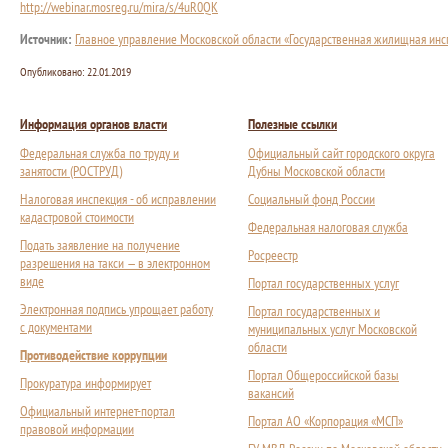
http://webinar.mosreg.ru/mira/s/4uR0QK
Источник:
Главное управление Московской области «Государственная жилищная инс
Опубликовано:
22.01.2019
Информация органов власти
Полезные ссылки
Федеральная служба по труду и
Официальный сайт городского округа
занятости (РОСТРУД)
Дубны Московской области
Налоговая инспекция - об исправлении
Социальный фонд России
кадастровой стоимости
Федеральная налоговая служба
Подать заявление на получение
Росреестр
разрешения на такси — в электронном
виде
Портал государственных услуг
Электронная подпись упрощает работу
Портал государственных и
с документами
муниципальных услуг Московской
области
Противодействие коррупции
Портал Общероссийской базы
Прокуратура информирует
вакансий
Официальный интернет-портал
Портал АО «Корпорация «МСП»
правовой информации