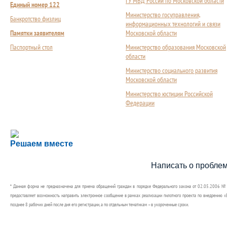
ГУ МВД России по Московской области
Единый номер 122
Министерство госуправления,
Банкротство физлиц
информационных технологий и связи
Памятки заявителям
Московской области
Паспортный стол
Министерство образования Московской
области
Министерство социального развития
Московской области
Министерство юстиции Российской
Федерации
Сложности с получением социальной выплаты или 
Решаем вместе
Сообщите об этом
Написать о пробле
* Данная форма не предназначена для приема обращений граждан в порядке Федерального закона от 02.05.2006 №
предоставляет возможность направить электронное сообщение в рамках реализации пилотного проекта по внедрению «Е
позднее 8 рабочих дней после дня его регистрации, а по отдельным тематикам – в укороченные сроки.