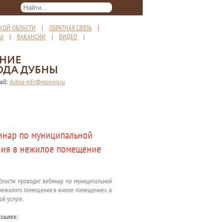
КОЙ ОБЛАСТИ
|
ОБРАТНАЯ СВЯЗЬ
|
ТЫ
|
ВАКАНСИИ
|
ВИДЕО
|
ЕНИЕ
ОДА ДУБНЫ
ail:
dubna-mfc@mosreg.ru
инар по муниципальной
ния в нежилое помещение
области проводит вебинар по муниципальной
нежилого помещения в жилое помещение», в
й услуге.
ссылке: