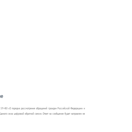
пособия?
ме
 59-ФЗ «О порядке рассмотрения обращений граждан Российской Федерации» и
диного окна цифровой обратной связи». Ответ на сообщение будет направлен не