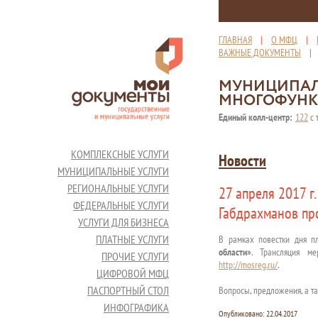
ГЛАВНАЯ
|
О МФЦ
|
ВАЖНЫЕ ДОКУМЕНТЫ
МУНИЦИПАЛ
МНОГОФУНК
Единый колл-центр:
122
с 
КОМПЛЕКСНЫЕ УСЛУГИ
Новости
МУНИЦИПАЛЬНЫЕ УСЛУГИ
РЕГИОНАЛЬНЫЕ УСЛУГИ
27 апреля 2017 г
ФЕДЕРАЛЬНЫЕ УСЛУГИ
Габдрахманов про
УСЛУГИ ДЛЯ БИЗНЕСА
ПЛАТНЫЕ УСЛУГИ
В рамках повестки дня п
области»
. Трансляция ме
ПРОЧИЕ УСЛУГИ
http://mosreg.ru/
.
ЦИФРОВОЙ МФЦ
ПАСПОРТНЫЙ СТОЛ
Вопросы, предложения, а т
ИНФОГРАФИКА
Опубликовано:
22.04.2017