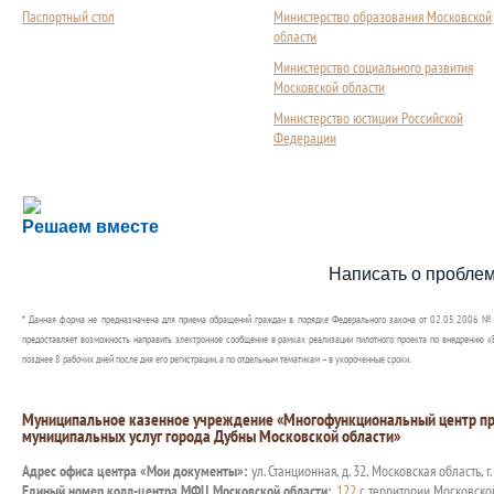
Паспортный стол
Министерство образования Московской
области
Министерство социального развития
Московской области
Министерство юстиции Российской
Федерации
Сложности с получением социальной выплаты или 
Решаем вместе
Сообщите об этом
Написать о пробле
* Данная форма не предназначена для приема обращений граждан в порядке Федерального закона от 02.05.2006 №
предоставляет возможность направить электронное сообщение в рамках реализации пилотного проекта по внедрению «Е
позднее 8 рабочих дней после дня его регистрации, а по отдельным тематикам – в укороченные сроки.
Муниципальное казенное учреждение «Многофункциональный центр пр
муниципальных услуг города Дубны Московской области»
Адрес офиса центра «Мои документы»:
ул. Станционная, д. 32, Московская область, г
Единый номер колл-центра МФЦ Московской области:
122
с территории Московско