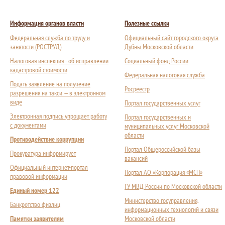
Информация органов власти
Полезные ссылки
Федеральная служба по труду и
Официальный сайт городского округа
занятости (РОСТРУД)
Дубны Московской области
Налоговая инспекция - об исправлении
Социальный фонд России
кадастровой стоимости
Федеральная налоговая служба
Подать заявление на получение
Росреестр
разрешения на такси — в электронном
виде
Портал государственных услуг
Электронная подпись упрощает работу
Портал государственных и
с документами
муниципальных услуг Московской
области
Противодействие коррупции
Портал Общероссийской базы
Прокуратура информирует
вакансий
Официальный интернет-портал
Портал АО «Корпорация «МСП»
правовой информации
ГУ МВД России по Московской области
Единый номер 122
Министерство госуправления,
Банкротство физлиц
информационных технологий и связи
Памятки заявителям
Московской области