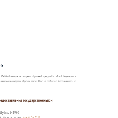
пособия?
ме
 59-ФЗ «О порядке рассмотрения обращений граждан Российской Федерации» и
диного окна цифровой обратной связи». Ответ на сообщение будет направлен не
едоставления государственных и
. Дубна, 141980
й области, далее
3 (доб. 52251)