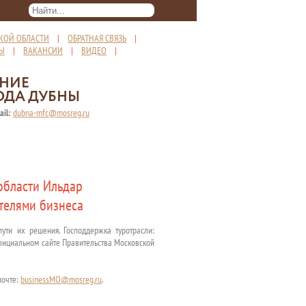
КОЙ ОБЛАСТИ
|
ОБРАТНАЯ СВЯЗЬ
|
ТЫ
|
ВАКАНСИИ
|
ВИДЕО
|
ЕНИЕ
ОДА ДУБНЫ
ail:
dubna-mfc@mosreg.ru
 области Ильдар
телями бизнеса
ути их решения. Господдержка туротрасли:
фициальном сайте Правительства Московской
почте:
businessMO@mosreg.ru
.