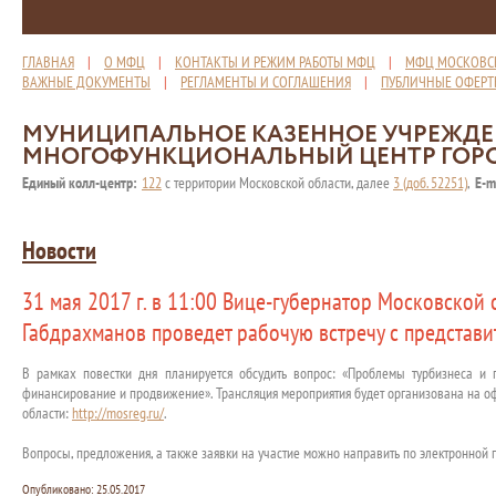
ГЛАВНАЯ
|
О МФЦ
|
КОНТАКТЫ И РЕЖИМ РАБОТЫ МФЦ
|
МФЦ МОСКОВС
ВАЖНЫЕ ДОКУМЕНТЫ
|
РЕГЛАМЕНТЫ И СОГЛАШЕНИЯ
|
ПУБЛИЧНЫЕ ОФЕР
МУНИЦИПАЛЬНОЕ КАЗЕННОЕ УЧРЕЖД
МНОГОФУНКЦИОНАЛЬНЫЙ ЦЕНТР ГОР
Единый колл-центр:
122
с территории Московской области, далее
3 (доб. 52251)
,
E-m
Новости
31 мая 2017 г. в 11:00 Вице-губернатор Московской
Габдрахманов проведет рабочую встречу с представи
В рамках повестки дня планируется обсудить вопрос: «Проблемы турбизнеса и п
финансирование и продвижение». Трансляция мероприятия будет организована на о
области:
http://mosreg.ru/
.
Вопросы, предложения, а также заявки на участие можно направить по электронной 
Опубликовано:
25.05.2017