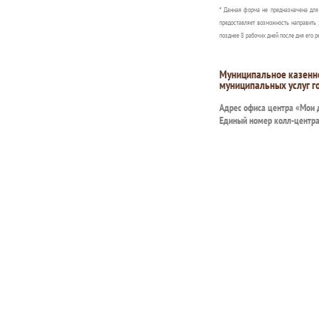
* Данная форма не предназначена дл
предоставляет возможность направить 
позднее 8 рабочих дней после дня его р
Муниципальное казенн
муниципальных услуг г
Адрес офиса центра «Мои
Единый номер колл-центр