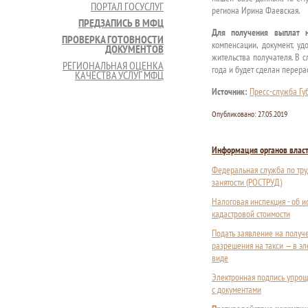
ПОРТАЛ ГОСУСЛУГ
региона Ирина Фаевская.
ПРЕДЗАПИСЬ В МФЦ
Для получения выплат 
ПРОВЕРКА ГОТОВНОСТИ
компенсации, документ, у
ДОКУМЕНТОВ
жительства получателя. В 
РЕГИОНАЛЬНАЯ ОЦЕНКА
года и будет сделан перера
КАЧЕСТВА УСЛУГ МФЦ
Источник:
Пресс-служба Гу
Опубликовано:
27.05.2019
Информация органов влас
Федеральная служба по тру
занятости (РОСТРУД)
Налоговая инспекция - об 
кадастровой стоимости
Подать заявление на получ
разрешения на такси — в э
виде
Электронная подпись упрощ
с документами