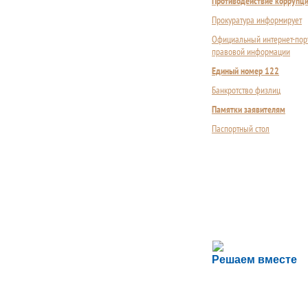
Противодействие коррупц
Прокуратура информирует
Официальный интернет-пор
правовой информации
Единый номер 122
Банкротство физлиц
Памятки заявителям
Паспортный стол
Сложности с пол
Решаем вместе
Сообщите об этом