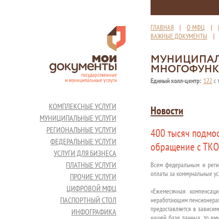
ГЛАВНАЯ
|
О МФЦ
|
ВАЖНЫЕ ДОКУМЕНТЫ
МУНИЦИПАЛ
МНОГОФУНК
Единый колл-центр:
122
с 
КОМПЛЕКСНЫЕ УСЛУГИ
Новости
МУНИЦИПАЛЬНЫЕ УСЛУГИ
РЕГИОНАЛЬНЫЕ УСЛУГИ
400 тысяч подмо
ФЕДЕРАЛЬНЫЕ УСЛУГИ
обращение с ТКО
УСЛУГИ ДЛЯ БИЗНЕСА
ПЛАТНЫЕ УСЛУГИ
Всем федеральным и реги
оплаты за коммунальные ус
ПРОЧИЕ УСЛУГИ
ЦИФРОВОЙ МФЦ
«Ежемесячная компенсац
ПАСПОРТНЫЙ СТОЛ
неработающим пенсионерам в
предоставляется в зависим
ИНФОГРАФИКА
нашей базе данных, то ем