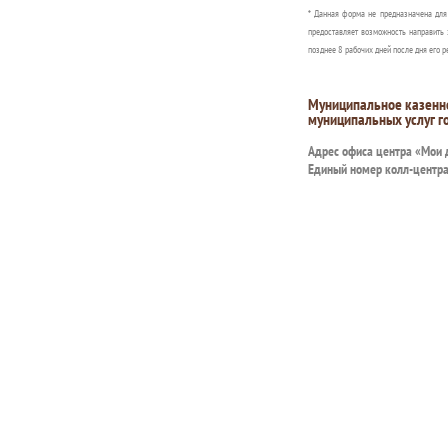
* Данная форма не предназначена дл
предоставляет возможность направить 
позднее 8 рабочих дней после дня его р
Муниципальное казенн
муниципальных услуг г
Адрес офиса центра «Мои
Единый номер колл-центр