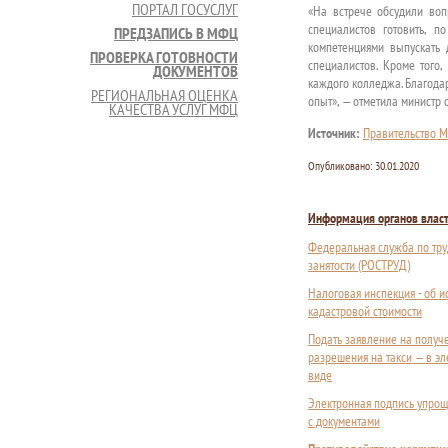
ПОРТАЛ ГОСУСЛУГ
«На встрече обсудили воп
специалистов готовить, 
ПРЕДЗАПИСЬ В МФЦ
компетенциями выпускать 
ПРОВЕРКА ГОТОВНОСТИ
специалистов. Кроме того
ДОКУМЕНТОВ
каждого колледжа. Благодар
РЕГИОНАЛЬНАЯ ОЦЕНКА
опыт», — отметила министр
КАЧЕСТВА УСЛУГ МФЦ
Источник:
Правительство М
Опубликовано:
30.01.2020
Информация органов влас
Федеральная служба по тру
занятости (РОСТРУД)
Налоговая инспекция - об 
кадастровой стоимости
Подать заявление на получ
разрешения на такси — в э
виде
Электронная подпись упрощ
с документами