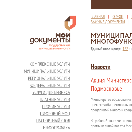
ГЛАВНАЯ
|
О МФЦ
|
ВАЖНЫЕ ДОКУМЕНТЫ
МУНИЦИПАЛ
МНОГОФУНК
Единый колл-центр:
122
с 
КОМПЛЕКСНЫЕ УСЛУГИ
Новости
МУНИЦИПАЛЬНЫЕ УСЛУГИ
РЕГИОНАЛЬНЫЕ УСЛУГИ
Акция Министерс
ФЕДЕРАЛЬНЫЕ УСЛУГИ
Подмосковье
УСЛУГИ ДЛЯ БИЗНЕСА
ПЛАТНЫЕ УСЛУГИ
Министерство образования 
пресс-служба регионально
ПРОЧИЕ УСЛУГИ
предприятий малого и средн
ЦИФРОВОЙ МФЦ
ПАСПОРТНЫЙ СТОЛ
В рабочей встрече приня
промышленной палаты Моск
ИНФОГРАФИКА