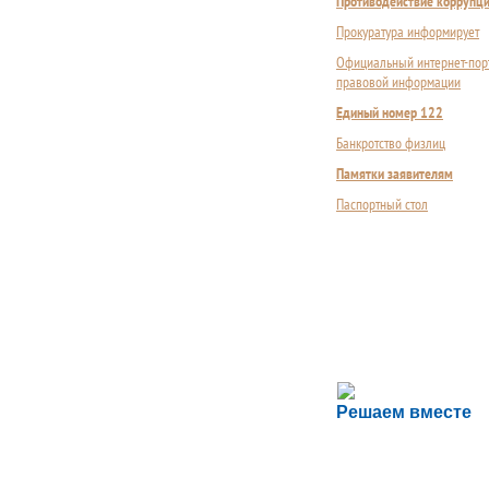
Противодействие коррупц
Прокуратура информирует
Официальный интернет-пор
правовой информации
Единый номер 122
Банкротство физлиц
Памятки заявителям
Паспортный стол
Сложности с пол
Решаем вместе
Сообщите об этом