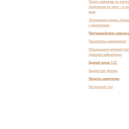
Подать заявление на получ
разрешения на такси — в э
виде
Электронная подпись упрощ
с документами
Противодействие коррупц
Прокуратура информирует
Официальный интернет-пор
правовой информации
Единый номер 122
Банкротство физлиц
Памятки заявителям
Паспортный стол