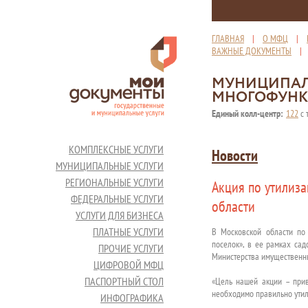
ГЛАВНАЯ
|
О МФЦ
|
ВАЖНЫЕ ДОКУМЕНТЫ
МУНИЦИПАЛ
МНОГОФУНК
Единый колл-центр:
122
с 
КОМПЛЕКСНЫЕ УСЛУГИ
Новости
МУНИЦИПАЛЬНЫЕ УСЛУГИ
РЕГИОНАЛЬНЫЕ УСЛУГИ
Акция по утилиза
ФЕДЕРАЛЬНЫЕ УСЛУГИ
области
УСЛУГИ ДЛЯ БИЗНЕСА
ПЛАТНЫЕ УСЛУГИ
В Московской области по
поселок», в ее рамках са
ПРОЧИЕ УСЛУГИ
Министерства имущественн
ЦИФРОВОЙ МФЦ
ПАСПОРТНЫЙ СТОЛ
«Цель нашей акции – прив
необходимо правильно утил
ИНФОГРАФИКА