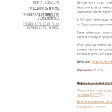
ПОРТАЛ ГОСУСЛУГ
Для участия в акции необ
бесплатно вывезут технику
ПРЕДЗАПИСЬ В МФЦ
наибольший объем старой т
ПРОВЕРКА ГОТОВНОСТИ
ДОКУМЕНТОВ
В 2021 году Подмосковье с
РЕГИОНАЛЬНАЯ ОЦЕНКА
по сбору и утилизации элек
КАЧЕСТВА УСЛУГ МФЦ
Ранее губернатор Подмоск
направлении будет продол
«Еще одна чувствительная
заметно снизили их количе
правоохранительного блока»
Источник:
Правительство М
Опубликовано:
25.07.2022
Информация органов влас
Федеральная служба по тру
занятости (РОСТРУД)
Налоговая инспекция - об 
кадастровой стоимости